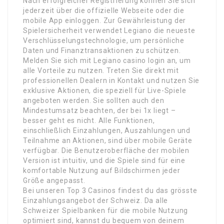
Nach erfolgreicher Registrierung können Sie sich
jederzeit über die offizielle Webseite oder die
mobile App einloggen. Zur Gewährleistung der
Spielersicherheit verwendet Legiano die neueste
Verschlüsselungstechnologie, um persönliche
Daten und Finanztransaktionen zu schützen.
Melden Sie sich mit Legiano casino login an, um
alle Vorteile zu nutzen. Treten Sie direkt mit
professionellen Dealern in Kontakt und nutzen Sie
exklusive Aktionen, die speziell für Live-Spiele
angeboten werden. Sie sollten auch den
Mindestumsatz beachten, der bei 1x liegt –
besser geht es nicht. Alle Funktionen,
einschließlich Einzahlungen, Auszahlungen und
Teilnahme an Aktionen, sind über mobile Geräte
verfügbar. Die Benutzeroberfläche der mobilen
Version ist intuitiv, und die Spiele sind für eine
komfortable Nutzung auf Bildschirmen jeder
Größe angepasst.
Bei unseren Top 3 Casinos findest du das grösste
Einzahlungsangebot der Schweiz. Da alle
Schweizer Spielbanken für die mobile Nutzung
optimiert sind, kannst du bequem von deinem