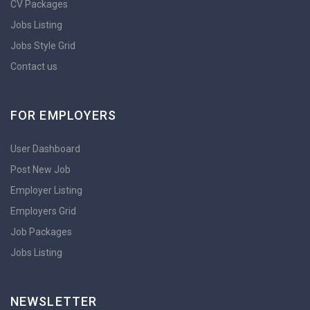
CV Packages
Jobs Listing
Jobs Style Grid
Contact us
FOR EMPLOYERS
User Dashboard
Post New Job
Employer Listing
Employers Grid
Job Packages
Jobs Listing
NEWSLETTER