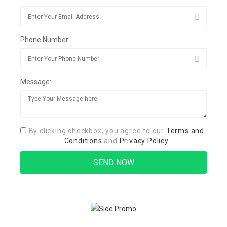
Phone Number:
Message:
By clicking checkbox, you agree to our
Terms and
Conditions
and
Privacy Policy