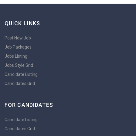
QUICK LINKS
Post New Job
Job Packages
Jobs Listing
Jobs Style Grid
Candidate Listing
Candidates Grid
FOR CANDIDATES
Candidate Listing
Candidates Grid