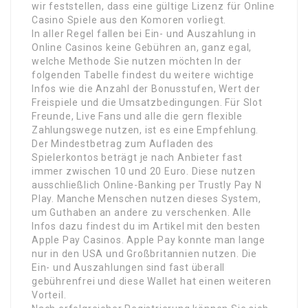
wir feststellen, dass eine gültige Lizenz für Online
Casino Spiele aus den Komoren vorliegt.
In aller Regel fallen bei Ein- und Auszahlung in
Online Casinos keine Gebühren an, ganz egal,
welche Methode Sie nutzen möchten In der
folgenden Tabelle findest du weitere wichtige
Infos wie die Anzahl der Bonusstufen, Wert der
Freispiele und die Umsatzbedingungen. Für Slot
Freunde, Live Fans und alle die gern flexible
Zahlungswege nutzen, ist es eine Empfehlung.
Der Mindestbetrag zum Aufladen des
Spielerkontos beträgt je nach Anbieter fast
immer zwischen 10 und 20 Euro. Diese nutzen
ausschließlich Online-Banking per Trustly Pay N
Play. Manche Menschen nutzen dieses System,
um Guthaben an andere zu verschenken. Alle
Infos dazu findest du im Artikel mit den besten
Apple Pay Casinos. Apple Pay konnte man lange
nur in den USA und Großbritannien nutzen. Die
Ein- und Auszahlungen sind fast überall
gebührenfrei und diese Wallet hat einen weiteren
Vorteil.