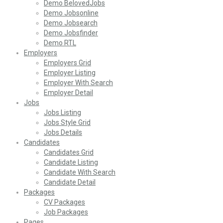
Demo BelovedJobs
Demo Jobsonline
Demo Jobsearch
Demo Jobsfinder
Demo RTL
Employers
Employers Grid
Employer Listing
Employer With Search
Employer Detail
Jobs
Jobs Listing
Jobs Style Grid
Jobs Details
Candidates
Candidates Grid
Candidate Listing
Candidate With Search
Candidate Detail
Packages
CV Packages
Job Packages
Pages