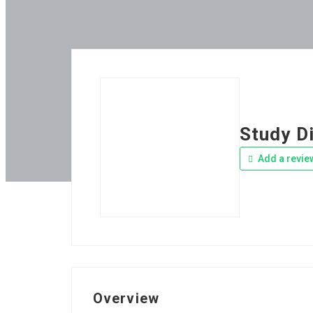
Study D
Add a revie
Overview