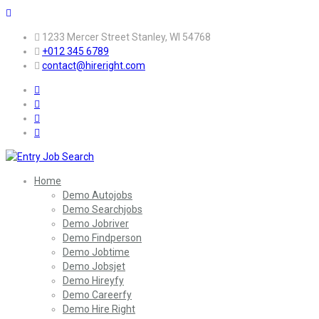
1233 Mercer Street Stanley, WI 54768
+012 345 6789
contact@hireright.com
Home
Demo Autojobs
Demo Searchjobs
Demo Jobriver
Demo Findperson
Demo Jobtime
Demo Jobsjet
Demo Hireyfy
Demo Careerfy
Demo Hire Right