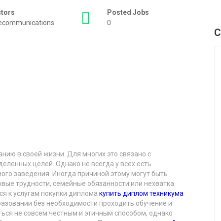
ctors
Posted Jobs
ecommunications
0
C
нию в своей жизни. Для многих это связано с
ленных целей. Однако не всегда у всех есть
ого заведения. Иногда причиной этому могут быть
овые трудности, семейные обязанности или нехватка
ься к услугам покупки диплома
купить диплом техникума
разовании без необходимости проходить обучение и
ться не совсем честным и этичным способом, однако