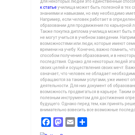
для некоторых людей это единственный спосо
к статье
училища может быть полезной в тех с
знаниями и навыками, но ему необходимо име
Например, если человек работает в определен
образовании для продвижения по карьерной л
Также покупка диплома училища может быть п
не могут учиться в учебном заведении. Напри
возможностями или люди, которые имеют семе
времени на учебу. Конечно, важно помнить, ч
способом получения образования, и в некотор
последствия. Однако для некоторых людей э
своих целей и осуществления своих мечт. Важ
означает, что человек не обладает необходи
обращаются за такими услугами, уже имеют о
деятельности. Для них документ об образован
возможность продвигаться в карьере. Таким 
полезным инструментом для достижения опре
будущего. Однако перед тем, как принять реш
внимательно взвесить все возможные последс
Facebook
Mastodon
Email
Share