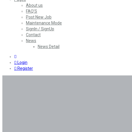
About us
FAQ’S
Post New Job
Maintenance Mode
SignIn / SignUp
Contact
News
News Detail
0
Login
Register