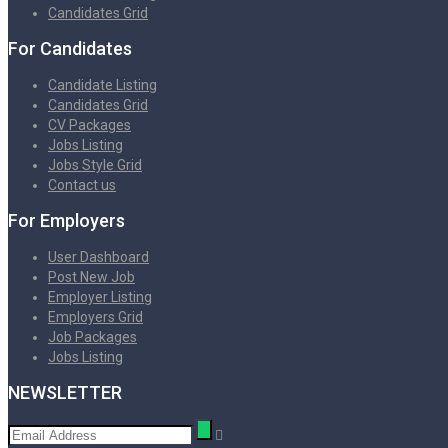
Candidates Grid
For Candidates
Candidate Listing
Candidates Grid
CV Packages
Jobs Listing
Jobs Style Grid
Contact us
For Employers
User Dashboard
Post New Job
Employer Listing
Employers Grid
Job Packages
Jobs Listing
NEWSLETTER