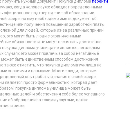
б получить нужный документ. Покупка диплома
перейти
лучаях, когда человек уже обладает определенными
ть официальное подтверждение об образовании.
ной сфере, но ему необходимо иметь документ об
естнице или получения повышения заработной платы.
олезной для людей, которые из-за различных причин
мер, это могут быть люди с ограниченными
йные обязанности и не могут посвятить достаточно
то покупка диплома училища не является легальным
ых случаях это может повлечь за собой негативные
то может быть единственным способом достижения
но также отметить, что покупка диплома училища не
мыми знаниями и навыками. Многие люди, которые
пределенный опыт работы и знания в своей сфере
ии является просто формальностью, которая дает
образом, покупка диплома училища может быть
деленных целей и обеспечения себе более успешного
ение об обращении за такими услугами, важно
твия и риски.