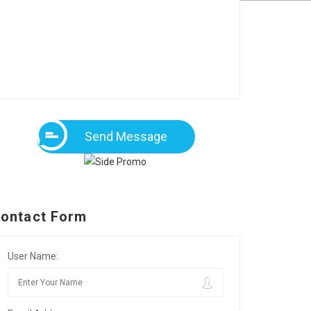
Send Message
ontact Form
User Name: