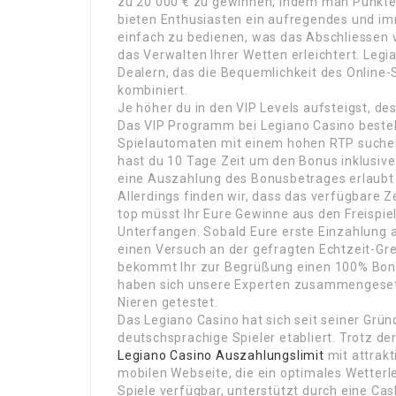
zu 20’000 € zu gewinnen, indem man Punkte 
bieten Enthusiasten ein aufregendes und imme
einfach zu bedienen, was das Abschliessen 
das Verwalten Ihrer Wetten erleichtert. Legia
Dealern, das die Bequemlichkeit des Online-
kombiniert.
Je höher du in den VIP Levels aufsteigst, d
Das VIP Programm bei Legiano Casino besteht
Spielautomaten mit einem hohen RTP suche
hast du 10 Tage Zeit um den Bonus inklusiv
eine Auszahlung des Bonusbetrages erlaubt 
Allerdings finden wir, dass das verfügbare Z
top müsst Ihr Eure Gewinne aus den Freisp
Unterfangen. Sobald Eure erste Einzahlung a
einen Versuch an der gefragten Echtzeit-Gr
bekommt Ihr zur Begrüßung einen 100% Bonus
haben sich unsere Experten zusammengesetz
Nieren getestet.
Das Legiano Casino hat sich seit seiner Grü
deutschsprachige Spieler etabliert. Trotz d
Legiano Casino Auszahlungslimit
mit attrakt
mobilen Webseite, die ein optimales Wetterle
Spiele verfügbar, unterstützt durch eine Ca