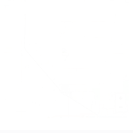
+
−
Leaflet
|
©
OpenStreetMap
contributors