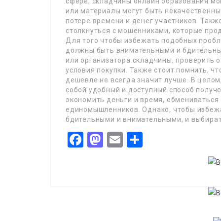
сфере, складчины онлайн образования мог
или материалы могут быть некачественны
потере времени и денег участников. Также
столкнуться с мошенниками, которые про
Для того чтобы избежать подобных пробл
должны быть внимательными и бдительны
или организатора складчины, проверить о
условия покупки. Также стоит помнить, ч
дешевле не всегда значит лучше. В цело
собой удобный и доступный способ получ
экономить деньги и время, обмениваться
единомышленников. Однако, чтобы избеж
бдительными и внимательными, и выбират
Facebook
Mastodon
Email
Share