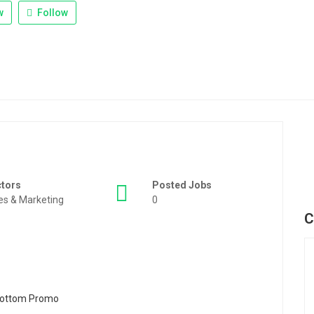
w
Follow
ctors
Posted Jobs
es & Marketing
0
C