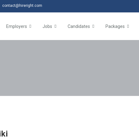
contact@hireright.com
Employers
Jobs
Candidates
Packages
ki