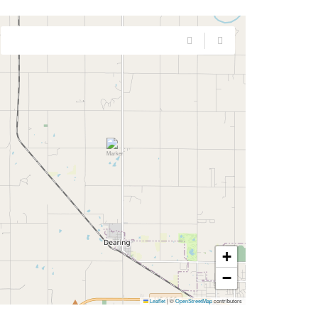
+
−
Leaflet
|
©
OpenStreetMap
contributors