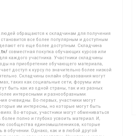
е людей обращаются к складчинам для получения
 становится все более популярным и доступным
 делают его еще более доступным. Складчина
.tv/
совместная покупка обучающих курсов или
для каждого участника. Участники складчины
ходы на приобретение обучающего материала,
чает доступ к курсу по значительно более низкой
оятельно. Складчины онлайн образования могут
мах, таких как социальные сети, форумы или
т быть как из одной страны, так и из разных
 более интересными и разнообразными.
ия очевидны. Во-первых, участники могут
которые им интересны, но которые могут быть
виях. Во-вторых, участники могут обмениваться
более полно и глубоко усвоить материал. И,
нию сообщества единомышленников, которые
 в обучении. Однако, как и в любой другой