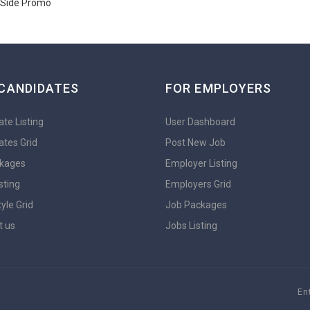
CANDIDATES
FOR EMPLOYERS
te Listing
User Dashboard
ates Grid
Post New Job
kages
Employer Listing
sting
Employers Grid
yle Grid
Job Packages
t us
Jobs Listing
En