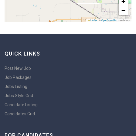
+
−
Leaflet
|
©
OpenStreetMap
contributors
QUICK LINKS
Post New Job
Job Packages
Jobs Listing
Jobs Style Grid
Candidate Listing
Candidates Grid
FOR CANDIDATES