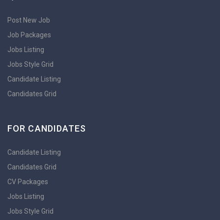
Post New Job
Job Packages
Jobs Listing
Jobs Style Grid
Candidate Listing
Candidates Grid
FOR CANDIDATES
Candidate Listing
Candidates Grid
CV Packages
Jobs Listing
Jobs Style Grid