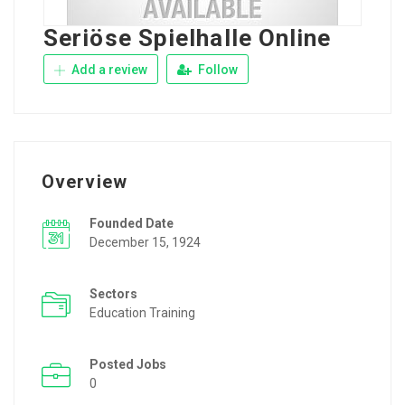
Seriöse Spielhalle Online
Add a review
Follow
Overview
Founded Date
December 15, 1924
Sectors
Education Training
Posted Jobs
0