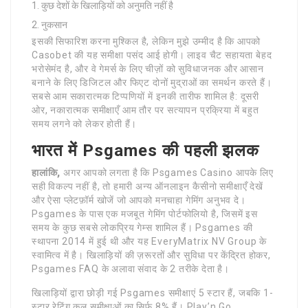
कुछ देशों के खिलाड़ियों को अनुमति नहीं है
नुकसान
इसकी सिफारिश करना मुश्किल है, लेकिन मुझे उम्मीद है कि आपको
Casobet की यह समीक्षा पसंद आई होगी। लाइव चैट सहायता बेहद
भरोसेमंद है, और वे गेमर्स के लिए चीज़ों को सुविधाजनक और आसान
बनाने के लिए डिजिटल और फिएट दोनों मुद्राओं का समर्थन करते हैं।
सबसे आम सकारात्मक टिप्पणियों में इनकी तारीफ शामिल है: दूसरी
ओर, नकारात्मक समीक्षाएँ आम तौर पर सत्यापन प्रक्रिया में बहुत
समय लगने को लेकर होती हैं।
भारत में Psgames की पहली झलक
हालांकि,
अगर आपको लगता है कि Psgames Casino आपके लिए
सही विकल्प नहीं है, तो हमारी अन्य ऑनलाइन कैसीनो समीक्षाएँ देखें
और ऐसा प्लेटफ़ॉर्म खोजें जो आपको मनचाहा गेमिंग अनुभव दे।
Psgames के पास एक मजबूत गेमिंग पोर्टफोलियो है, जिसमें इस
समय के कुछ सबसे लोकप्रिय गेम्स शामिल हैं। Psgames की
स्थापना 2014 में हुई थी और यह EveryMatrix NV Group के
स्वामित्व में है। खिलाड़ियों की ज़रूरतों और सुविधा पर केंद्रित होकर,
Psgames FAQ के अलावा संवाद के 2 तरीके देता है।
खिलाड़ियों द्वारा छोड़ी गई Psgames समीक्षाएं 5 स्टार हैं, जबकि 1-
स्टार रेटिंग कुल समीक्षाओं का सिर्फ 8% हैं। Play’n Go,