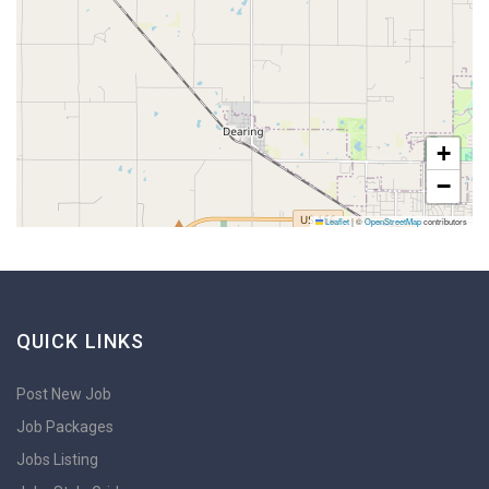
+
−
Leaflet
|
©
OpenStreetMap
contributors
QUICK LINKS
Post New Job
Job Packages
Jobs Listing