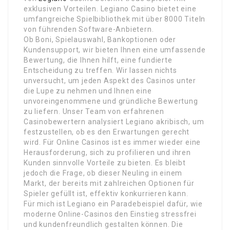
exklusiven Vorteilen. Legiano Casino bietet eine
umfangreiche Spielbibliothek mit über 8000 Titeln
von führenden Software-Anbietern.
Ob Boni, Spielauswahl, Bankoptionen oder
Kundensupport, wir bieten Ihnen eine umfassende
Bewertung, die Ihnen hilft, eine fundierte
Entscheidung zu treffen. Wir lassen nichts
unversucht, um jeden Aspekt des Casinos unter
die Lupe zu nehmen und Ihnen eine
unvoreingenommene und gründliche Bewertung
zu liefern. Unser Team von erfahrenen
Casinobewertern analysiert Legiano akribisch, um
festzustellen, ob es den Erwartungen gerecht
wird. Für Online Casinos ist es immer wieder eine
Herausforderung, sich zu profilieren und ihren
Kunden sinnvolle Vorteile zu bieten. Es bleibt
jedoch die Frage, ob dieser Neuling in einem
Markt, der bereits mit zahlreichen Optionen für
Spieler gefüllt ist, effektiv konkurrieren kann.
Für mich ist Legiano ein Paradebeispiel dafür, wie
moderne Online-Casinos den Einstieg stressfrei
und kundenfreundlich gestalten können. Die