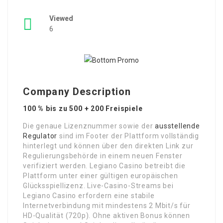
Viewed
6
Company Description
100 % bis zu 500 + 200 Freispiele
Die genaue Lizenznummer sowie der
ausstellende
Regulator
sind im Footer der Plattform vollständig
hinterlegt und können über den direkten Link zur
Regulierungsbehörde in einem neuen Fenster
verifiziert werden. Legiano Casino betreibt die
Plattform unter einer gültigen europäischen
Glücksspiellizenz. Live-Casino-Streams bei
Legiano Casino erfordern eine stabile
Internetverbindung mit mindestens 2 Mbit/s für
HD-Qualität (720p). Ohne aktiven Bonus können