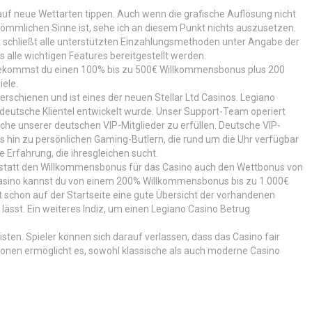
f neue Wettarten tippen. Auch wenn die grafische Auflösung nicht
rkömmlichen Sinne ist, sehe ich an diesem Punkt nichts auszusetzen.
icht schließt alle unterstützten Einzahlungsmethoden unter Angabe der
alle wichtigen Features bereitgestellt werden.
no bekommst du einen 100% bis zu 500€ Willkommensbonus plus 200
iele.
rschienen und ist eines der neuen Stellar Ltd Casinos. Legiano
e deutsche Klientel entwickelt wurde. Unser Support-Team operiert
sche unserer deutschen VIP-Mitglieder zu erfüllen. Deutsche VIP-
s hin zu persönlichen Gaming-Butlern, die rund um die Uhr verfügbar
e Erfahrung, die ihresgleichen sucht.
, statt den Willkommensbonus für das Casino auch den Wettbonus von
Casino kannst du von einem 200% Willkommensbonus bis zu 1.000€
et schon auf der Startseite eine gute Übersicht der vorhandenen
sst. Ein weiteres Indiz, um einen Legiano Casino Betrug
isten. Spieler können sich darauf verlassen, dass das Casino fair
ptionen ermöglicht es, sowohl klassische als auch moderne Casino