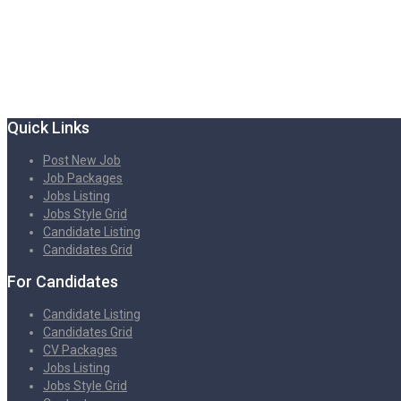
Quick Links
Post New Job
Job Packages
Jobs Listing
Jobs Style Grid
Candidate Listing
Candidates Grid
For Candidates
Candidate Listing
Candidates Grid
CV Packages
Jobs Listing
Jobs Style Grid