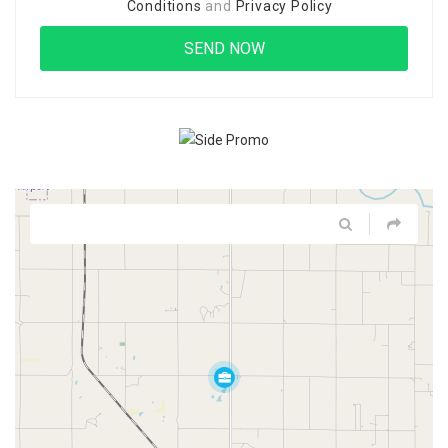
Conditions
and
Privacy Policy