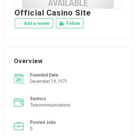
Official Casino Site
Add a review
Follow
Overview
Founded Date
December 19, 1971
Sectors
Telecommunications
Posted Jobs
0