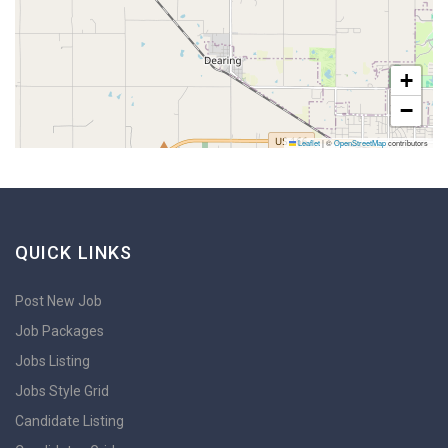
+
−
Leaflet
|
©
OpenStreetMap
contributors
QUICK LINKS
Post New Job
Job Packages
Jobs Listing
Jobs Style Grid
Candidate Listing