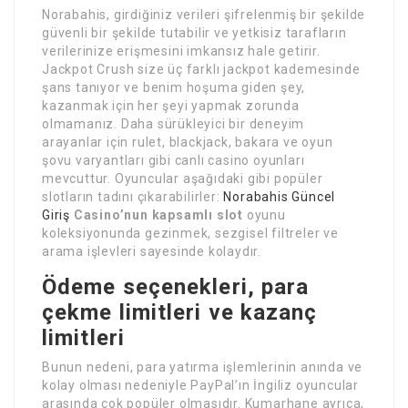
Norabahis, girdiğiniz verileri şifrelenmiş bir şekilde
güvenli bir şekilde tutabilir ve yetkisiz tarafların
verilerinize erişmesini imkansız hale getirir.
Jackpot Crush size üç farklı jackpot kademesinde
şans tanıyor ve benim hoşuma giden şey,
kazanmak için her şeyi yapmak zorunda
olmamanız. Daha sürükleyici bir deneyim
arayanlar için rulet, blackjack, bakara ve oyun
şovu varyantları gibi canlı casino oyunları
mevcuttur. Oyuncular aşağıdaki gibi popüler
slotların tadını çıkarabilirler:
Norabahis Güncel
Giriş
Casino’nun kapsamlı slot
oyunu
koleksiyonunda gezinmek, sezgisel filtreler ve
arama işlevleri sayesinde kolaydır.
Ödeme seçenekleri, para
çekme limitleri ve kazanç
limitleri
Bunun nedeni, para yatırma işlemlerinin anında ve
kolay olması nedeniyle PayPal’ın İngiliz oyuncular
arasında çok popüler olmasıdır. Kumarhane ayrıca,