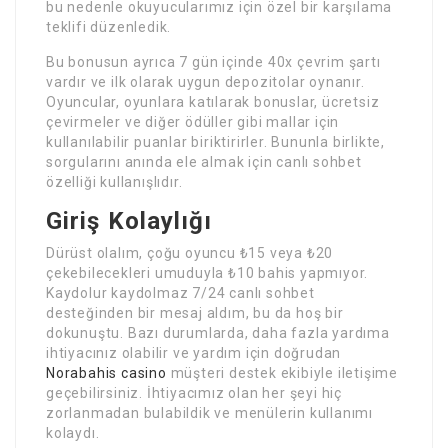
bu nedenle okuyucularımız için özel bir karşılama
teklifi düzenledik.
Bu bonusun ayrıca 7 gün içinde 40x çevrim şartı
vardır ve ilk olarak uygun depozitolar oynanır.
Oyuncular, oyunlara katılarak bonuslar, ücretsiz
çevirmeler ve diğer ödüller gibi mallar için
kullanılabilir puanlar biriktirirler. Bununla birlikte,
sorgularını anında ele almak için canlı sohbet
özelliği kullanışlıdır.
Giriş Kolaylığı
Dürüst olalım, çoğu oyuncu ₺15 veya ₺20
çekebilecekleri umuduyla ₺10 bahis yapmıyor.
Kaydolur kaydolmaz 7/24 canlı sohbet
desteğinden bir mesaj aldım, bu da hoş bir
dokunuştu. Bazı durumlarda, daha fazla yardıma
ihtiyacınız olabilir ve yardım için doğrudan
Norabahis casino
müşteri destek ekibiyle iletişime
geçebilirsiniz. İhtiyacımız olan her şeyi hiç
zorlanmadan bulabildik ve menülerin kullanımı
kolaydı.