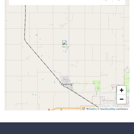
+
−
Leaflet
|
©
OpenStreetMap
contributors