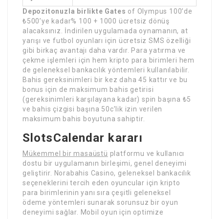
Depozitonuzla birlikte Gates
of Olympus 100’de
₺500’ye kadar% 100 + 1000 ücretsiz dönüş
alacaksınız. İndirilen uygulamada oynamanın, at
yarışı ve futbol oyunları için ücretsiz SMS özelliği
gibi birkaç avantajı daha vardır. Para yatırma ve
çekme işlemleri için hem kripto para birimleri hem
de geleneksel bankacılık yöntemleri kullanılabilir.
Bahis gereksinimleri bir kez daha 45 kattır ve bu
bonus için de maksimum bahis getirisi
(gereksinimleri karşılayana kadar) spin başına ₺5
ve bahis çizgisi başına 50c’lik izin verilen
maksimum bahis boyutuna sahiptir.
SlotsCalendar kararı
Mükemmel bir masaüstü
platformu ve kullanıcı
dostu bir uygulamanın birleşimi, genel deneyimi
geliştirir. Norabahis Casino, geleneksel bankacılık
seçeneklerini tercih eden oyuncular için kripto
para birimlerinin yanı sıra çeşitli geleneksel
ödeme yöntemleri sunarak sorunsuz bir oyun
deneyimi sağlar. Mobil oyun için optimize