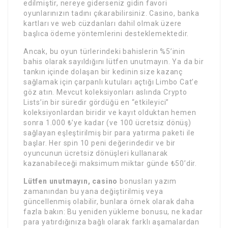
edilmiştir, nereye giderseniz gidin favori
oyunlarınızın tadını çıkarabilirsiniz. Casino, banka
kartları ve web cüzdanları dahil olmak üzere
başlıca ödeme yöntemlerini desteklemektedir.
Ancak, bu oyun türlerindeki bahislerin %5’inin
bahis olarak sayıldığını lütfen unutmayın. Ya da bir
tankın içinde dolaşan bir kedinin size kazanç
sağlamak için çarpanlı kutuları açtığı Limbo Cat’e
göz atın. Mevcut koleksiyonları aslında Crypto
Lists’in bir süredir gördüğü en “etkileyici”
koleksiyonlardan biridir ve kayıt olduktan hemen
sonra 1.000 ₺’ye kadar (ve 100 ücretsiz dönüş)
sağlayan eşleştirilmiş bir para yatırma paketi ile
başlar. Her spin 10 peni değerindedir ve bir
oyuncunun ücretsiz dönüşleri kullanarak
kazanabileceği maksimum miktar günde ₺50’dir.
Lütfen unutmayın, casino
bonusları yazım
zamanından bu yana değiştirilmiş veya
güncellenmiş olabilir, bunlara örnek olarak daha
fazla bakın: Bu yeniden yükleme bonusu, ne kadar
para yatırdığınıza bağlı olarak farklı aşamalardan