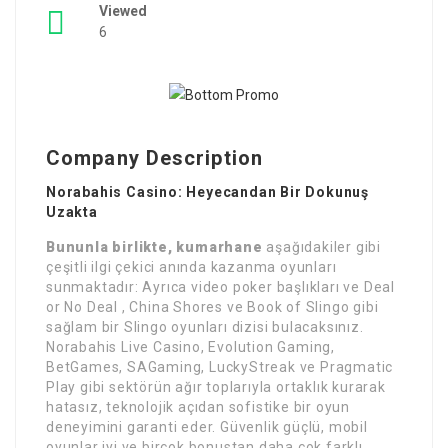
Viewed
6
Company Description
Norabahis Casino: Heyecandan Bir Dokunuş
Uzakta
Bununla birlikte, kumarhane
aşağıdakiler gibi
çeşitli ilgi çekici anında kazanma oyunları
sunmaktadır: Ayrıca video poker başlıkları ve Deal
or No Deal , China Shores ve Book of Slingo gibi
sağlam bir Slingo oyunları dizisi bulacaksınız.
Norabahis Live Casino, Evolution Gaming,
BetGames, SAGaming, LuckyStreak ve Pragmatic
Play gibi sektörün ağır toplarıyla ortaklık kurarak
hatasız, teknolojik açıdan sofistike bir oyun
deneyimini garanti eder. Güvenlik güçlü, mobil
oyunlar iyi ve birçok bonustan daha çok farklı