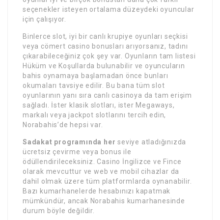
seçenekler isteyen ortalama düzeydeki oyuncular
için çalışıyor.
Binlerce slot, iyi bir canlı krupiye oyunları seçkisi
veya cömert casino bonusları arıyorsanız, tadını
çıkarabileceğiniz çok şey var. Oyunların tam listesi
Hüküm ve Koşullarda bulunabilir ve oyuncuların
bahis oynamaya başlamadan önce bunları
okumaları tavsiye edilir. Bu bana tüm slot
oyunlarının yanı sıra canlı casinoya da tam erişim
sağladı. İster klasik slotları, ister Megaways,
markalı veya jackpot slotlarını tercih edin,
Norabahis’de hepsi var.
Sadakat programında her
seviye atladığınızda
ücretsiz çevirme veya bonus ile
ödüllendirileceksiniz. Casino İngilizce ve Fince
olarak mevcuttur ve web ve mobil cihazlar da
dahil olmak üzere tüm platformlarda oynanabilir.
Bazı kumarhanelerde hesabınızı kapatmak
mümkündür, ancak Norabahis kumarhanesinde
durum böyle değildir.