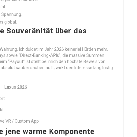
hl.
te Spannung.
s global.
e Souveränität über das
 Währung. Ich duldet im Jahr 2026 keinerlei Hürden mehr.
ys sowie “Direct-Banking-APIs”, die massive Summen
beim “Payout” ist stellt bei mich den höchste Beweis von
absolut sauber sauber läuft, wirkt den Interesse langfristig
Luxus 2026
ort
kt
ive VR / Custom App
wie jene warme Komponente