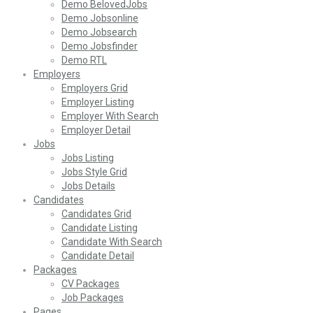
Demo BelovedJobs
Demo Jobsonline
Demo Jobsearch
Demo Jobsfinder
Demo RTL
Employers
Employers Grid
Employer Listing
Employer With Search
Employer Detail
Jobs
Jobs Listing
Jobs Style Grid
Jobs Details
Candidates
Candidates Grid
Candidate Listing
Candidate With Search
Candidate Detail
Packages
CV Packages
Job Packages
Pages