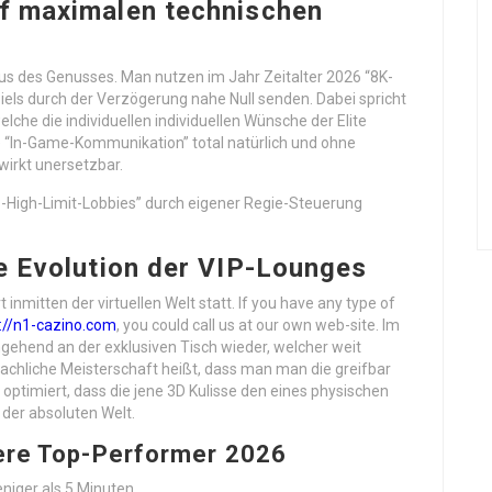
uf maximalen technischen
kus des Genusses. Man nutzen im Jahr Zeitalter 2026 “8K-
iels durch der Verzögerung nahe Null senden. Dabei spricht
lche die individuellen individuellen Wünsche der Elite
ie “In-Game-Kommunikation” total natürlich und ohne
wirkt unersetzbar.
IP-High-Limit-Lobbies” durch eigener Regie-Steuerung
ie Evolution der VIP-Lounges
nmitten der virtuellen Welt statt. If you have any type of
://n1-cazino.com
, you could call us at our own web-site. Im
mgehend an der exklusiven Tisch wieder, welcher weit
 Fachliche Meisterschaft heißt, dass man man die greifbar
 optimiert, dass die jene 3D Kulisse den eines physischen
 der absoluten Welt.
sere Top-Performer 2026
eniger als 5 Minuten.