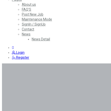
About us
FAQ’S
Post New Job
Maintenance Mode
SignIn / SignUp
Contact
News
News Detail
0
Login
Register