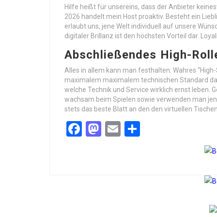
Hilfe heißt für unsereins, dass der Anbieter keine
2026 handelt mein Host proaktiv. Besteht ein Lieb
erlaubt uns, jene Welt individuell auf unsere Wü
digitaler Brillanz ist den höchsten Vorteil dar. Lo
Abschließendes High-Rol
Alles in allem kann man festhalten: Wahres “High
maximalem maximalem technischen Standard dar. A
welche Technik und Service wirklich ernst leben. 
wachsam beim Spielen sowie verwenden man jene Pri
stets das beste Blatt an den den virtuellen Tische
Facebook
Mastodon
Email
Share