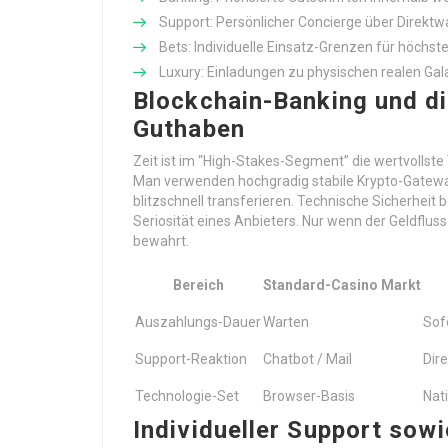
Support: Persönlicher Concierge über Direktwa
Bets: Individuelle Einsatz-Grenzen für höchs
Luxury: Einladungen zu physischen realen Gala
Blockchain-Banking und di
Guthaben
Zeit ist im “High-Stakes-Segment” die wertvollste
Man verwenden hochgradig stabile Krypto-Gatewa
blitzschnell transferieren. Technische Sicherheit 
Seriosität eines Anbieters. Nur wenn der Geldfluss 
bewahrt.
Bereich
Standard-Casino Markt
Auszahlungs-Dauer
Warten
Sof
Support-Reaktion
Chatbot / Mail
Dire
Technologie-Set
Browser-Basis
Nat
Individueller Support so