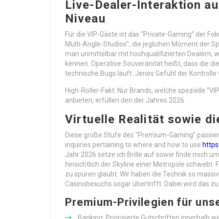
Live-Dealer-Interaktion a
Niveau
Für die VIP-Gäste ist das “Private-Gaming” der Fo
Multi-Angle-Studios”, die jeglichen Moment der Sp
man unmittelbar mit hochqualifizierten Dealern, we
kennen. Operative Souveränität heißt, dass die d
technische Bugs läuft. Jenes Gefühl der Kontrolle 
High-Roller-Fakt: Nur Brands, welche spezielle “V
anbieten, erfüllen den der Jahres 2026.
Virtuelle Realität sowie d
Diese große Stufe des “Premium-Gaming” passiert i
inquiries pertaining to where and how to use
https
Jahr 2026 setze ich Brille auf sowie finde mich u
hinsichtlich der Skyline einer Metropole schwebt.
zu spüren glaubt. Wir haben die Technik so massiv
Casinobesuchs sogar übertrifft. Dabei wird das zu
Premium-Privilegien für un
Banking: Priorisierte Gutschriften innerhalb w