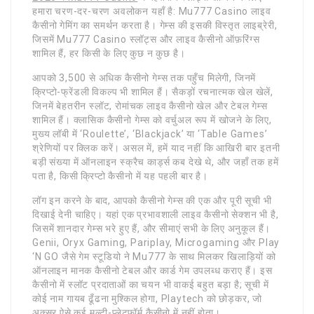
हमारा चरण-दर-चरण अवलोकन यहाँ है: Mu777 Casino लाइव
कैसीनो गेमिंग का समर्थन करता है। गेम्स की इसकी विस्तृत लाइब्रेरी,
जिसमें Mu777 Casino स्लॉट्स और लाइव कैसीनो ऑफ़रिंग्स
शामिल हैं, हर किसी के लिए कुछ न कुछ है।
आपको 3,500 से अधिक कैसीनो गेम्स तक पहुँच मिलेगी, जिनमें
क्रिप्टो-फ्रेंडली विकल्प भी शामिल हैं। सैकड़ों रचनात्मक खेल खेलें,
जिनमें बेहतरीन स्लॉट, रोमांचक लाइव कैसीनो खेल और टेबल गेम्स
शामिल हैं। क्लासिक कैसीनो गेम्स को वर्चुअल रूप में खोजने के लिए,
मुख्य लॉबी में ‘Roulette’, ‘Blackjack’ या ‘Table Games’
श्रेणियों पर क्लिक करें। असल में, हमें याद नहीं कि आखिरी बार इतनी
बड़ी संख्या में ऑनलाइन स्क्रैच कार्ड्स कब देखे थे, और जहाँ तक हमें
पता है, किसी क्रिप्टो कैसीनो में यह पहली बार है।
लॉग इन करने के बाद, आपको कैसीनो गेम्स की एक और पूरी सूची भी
दिखाई देनी चाहिए। यहां एक प्रभावशाली लाइव कैसीनो सेक्शन भी है,
जिसमें शानदार गेम्स भरे हुए हैं, और सीमाएं सभी के लिए अनुकूल हैं।
Genii, Oryx Gaming, Pariplay, Microgaming और Play
‘N GO जैसे गेम स्टूडियो ने Mu777 के साथ मिलकर खिलाड़ियों को
ऑनलाइन मानक कैसीनो टेबल और कार्ड गेम उपलब्ध कराए हैं। इस
कैसीनो में स्लॉट प्रदाताओं का चयन भी वाकई बहुत बड़ा है; सूची में
कोई नाम गायब ढूँढना मुश्किल होगा, Playtech को छोड़कर, जो
अक्सर ऐसे कई मल्टी-प्लेटफ़ॉर्म कैसीनो में नहीं होता।