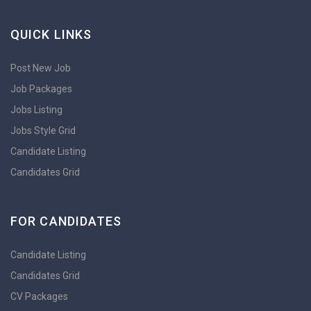
QUICK LINKS
Post New Job
Job Packages
Jobs Listing
Jobs Style Grid
Candidate Listing
Candidates Grid
FOR CANDIDATES
Candidate Listing
Candidates Grid
CV Packages