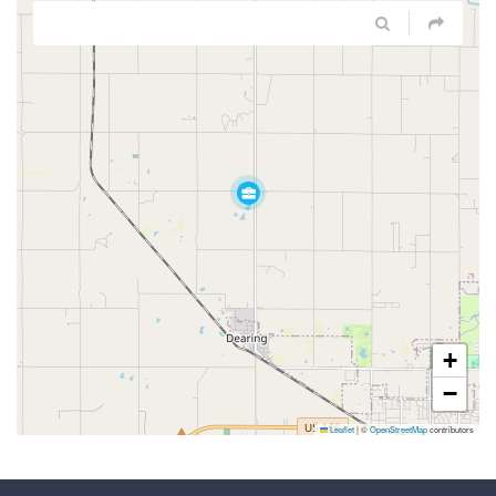
+
−
Leaflet
|
©
OpenStreetMap
contributors