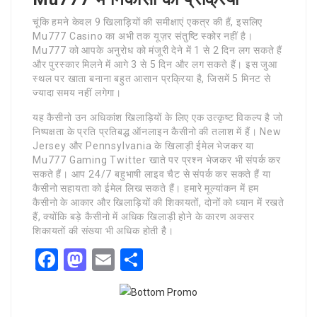
चूंकि हमने केवल 9 खिलाड़ियों की समीक्षाएं एकत्र की हैं, इसलिए
Mu777 Casino का अभी तक यूज़र संतुष्टि स्कोर नहीं है।
Mu777 को आपके अनुरोध को मंजूरी देने में 1 से 2 दिन लग सकते हैं
और पुरस्कार मिलने में आगे 3 से 5 दिन और लग सकते हैं। इस जुआ
स्थल पर खाता बनाना बहुत आसान प्रक्रिया है, जिसमें 5 मिनट से
ज्यादा समय नहीं लगेगा।
यह कैसीनो उन अधिकांश खिलाड़ियों के लिए एक उत्कृष्ट विकल्प है जो
निष्पक्षता के प्रति प्रतिबद्ध ऑनलाइन कैसीनो की तलाश में हैं। New
Jersey और Pennsylvania के खिलाड़ी ईमेल भेजकर या
Mu777 Gaming Twitter खाते पर प्रश्न भेजकर भी संपर्क कर
सकते हैं। आप 24/7 बहुभाषी लाइव चैट से संपर्क कर सकते हैं या
कैसीनो सहायता को ईमेल लिख सकते हैं। हमारे मूल्यांकन में हम
कैसीनो के आकार और खिलाड़ियों की शिकायतों, दोनों को ध्यान में रखते
हैं, क्योंकि बड़े कैसीनो में अधिक खिलाड़ी होने के कारण अक्सर
शिकायतों की संख्या भी अधिक होती है।
Facebook
Mastodon
Email
Share