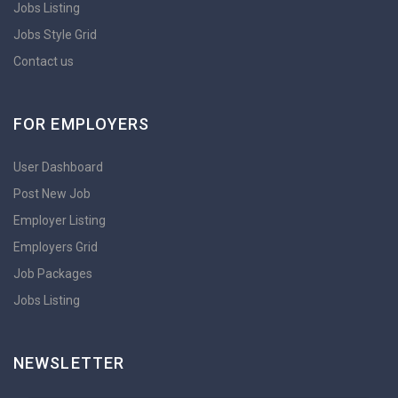
Jobs Listing
Jobs Style Grid
Contact us
FOR EMPLOYERS
User Dashboard
Post New Job
Employer Listing
Employers Grid
Job Packages
Jobs Listing
NEWSLETTER