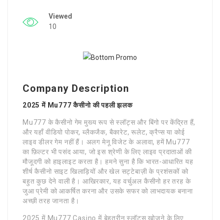
Viewed
10
Company Description
2025 में Mu777 कैसीनो की पहली झलक
Mu777 के कैसीनो गेम मुख्य रूप से स्लॉट्स और बिंगो पर केंद्रित हैं,
और यहाँ वीडियो पोकर, ब्लैकजैक, बैकारेट, रूलेट, क्रैप्स या कोई
लाइव डीलर गेम नहीं हैं। अलग मेनू विजेट के अलावा, हमें Mu777
का फ़िल्टर भी पसंद आया, जो इस श्रेणी के लिए लाइव प्रदाताओं की
मौजूदगी को हाइलाइट करता है। हमने सुना है कि भारत-आधारित यह
शीर्ष कैसीनो साइट खिलाड़ियों और खेल सट्टेबाज़ी के प्रशंसकों को
बहुत कुछ देने वाली है। आखिरकार, यह वर्चुअल कैसीनो हर तरह के
जुआ प्रेमी को आकर्षित करना और उसके सफर को लाभदायक बनाना
अच्छी तरह जानता है।
2025 में Mu777 Casino
में बेहतरीन स्लॉट्स खोजने के लिए