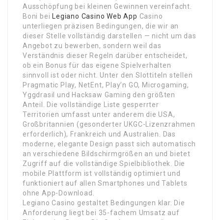
Ausschöpfung bei kleinen Gewinnen vereinfacht.
Boni bei
Legiano Casino Web App
Casino
unterliegen präzisen Bedingungen, die wir an
dieser Stelle vollständig darstellen — nicht um das
Angebot zu bewerben, sondern weil das
Verständnis dieser Regeln darüber entscheidet,
ob ein Bonus für das eigene Spielverhalten
sinnvoll ist oder nicht. Unter den Slottiteln stellen
Pragmatic Play, NetEnt, Play’n GO, Microgaming,
Yggdrasil und Hacksaw Gaming den größten
Anteil. Die vollständige Liste gesperrter
Territorien umfasst unter anderem die USA,
Großbritannien (gesonderter UKGC-Lizenzrahmen
erforderlich), Frankreich und Australien. Das
moderne, elegante Design passt sich automatisch
an verschiedene Bildschirmgrößen an und bietet
Zugriff auf die vollständige Spielbibliothek. Die
mobile Plattform ist vollständig optimiert und
funktioniert auf allen Smartphones und Tablets
ohne App-Download.
Legiano Casino gestaltet Bedingungen klar. Die
Anforderung liegt bei 35-fachem Umsatz auf