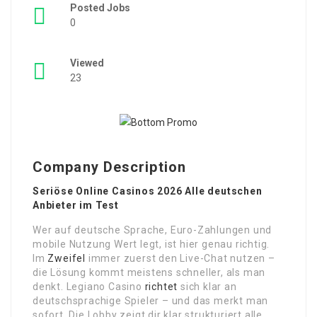
Posted Jobs
0
Viewed
23
Company Description
Seriöse Online Casinos 2026 Alle deutschen
Anbieter im Test
Wer auf deutsche Sprache, Euro-Zahlungen und
mobile Nutzung Wert legt, ist hier genau richtig.
Im
Zweifel
immer zuerst den Live-Chat nutzen –
die Lösung kommt meistens schneller, als man
denkt. Legiano Casino
richtet
sich klar an
deutschsprachige Spieler – und das merkt man
sofort. Die Lobby zeigt dir klar strukturiert alle