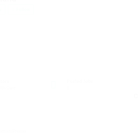
w
Follow
ctors
Posted Jobs
lth Care
0
C