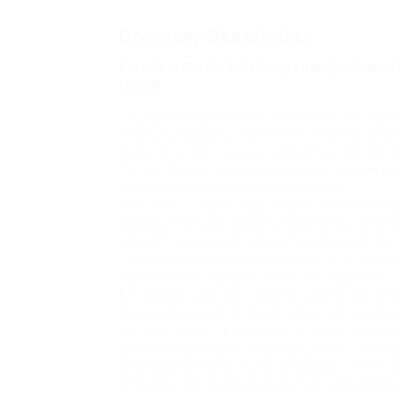
Company Description
Eine detaillierte Anleitung zum Spielen im
Island
Im Legiano Casino kannst du von einem 200
erhältst zusätzlich noch 300 Freispiele und
dafür, Gewinner zu sein und genau das will 
Auf der Webseite des Legiano Online Casino
was der Name schon erahnen lässt.
Rufen Sie einfach legiano.com in Ihrem mobil
Sportwetten und Kontofunktionen zu erhalte
ein umfassendes Sportwetten-Angebot mit 
Sportarten und Events weltweit. Wir bieten e
verschiedene Varianten von Live-Roulette, Li
Der größte Reiz von Legiano Casino liegt zwe
zuverlässige Einschätzung über Legiano Casin
es, Spielern ehrliche, klare und geprüfte In
ohne irreführende Versprechen. Spieler erleb
eine klare Menüführung, die sowohl am PC al
biometrische Anmeldung nutzen und erhalt