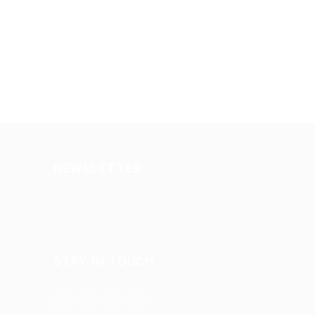
NEWSLETTER
STAY IN TOUCH