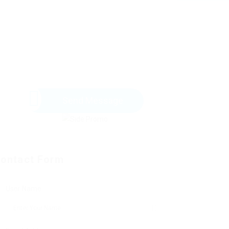
Send Message
ontact Form
User Name: