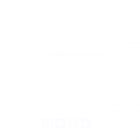
Viele schieben genau diesen Schritt gern vor 
Transaktionsgebühren erhebt Legiano nicht
Netzwerkgebühren anfallen können – das lie
Blockchain. Die Mindesteinzahlung liegt bei
für den Sportwetten-Bonus.
Kein überladenes Formular, keine versteckten
fehlende deutsche Lizenzierung des
Legian
rechtliche Unsicherheit für deutsche Bewohn
zuverlässigen Auszahlungen
beeinträchtigt.
14 Kryptowährungsoptionen sowie über traditi
die sofortige Verarbeitung bieten. Um die Sp
schnelle Auszahlungen für E-Wallets innerh
24/7 mehrsprachige Support jederzeit bereit
Sie ein erfahrener Profi oder ein Neuling sin
eine Pionierplattform zielt Legiano darauf ab
niedrige Mindesteinzahlungen (10 €) und w
anzubieten. Dieses innovative Casino verspric
inspiriert von der Pracht des Römischen Rei
Facebook
Mastodon
Email
Share