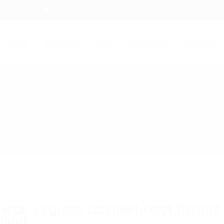
contact@hireright.com
Home
Employers
Jobs
Candidates
Packages
First: Legiano Casino bringt herau
land