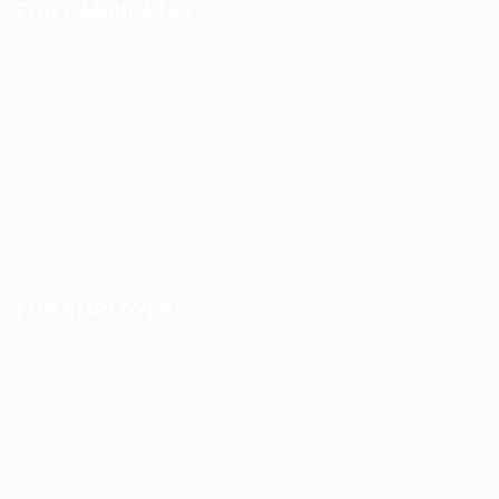
FOR CANDIDATES
Candidate Listing
Candidates Grid
CV Packages
Jobs Listing
Jobs Style Grid
Contact us
FOR EMPLOYERS
User Dashboard
Post New Job
Employer Listing
Employers Grid
Job Packages