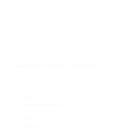
Rotation
Anpassung
Kontrolle
Heimtückisch
Klauseln
Verhinderte
Erhalt
Kritisch
Selbstsperre
Die Nutzung von visuellen Reizen zur Steigerung
der Spielzeit markiert 2026 ein Standard. Jedes
Signal wird durch erfahrene Designer optimiert
werden.
Service-Tricks: Zahlen
Ein Support darf heute nicht eine Lücke zulassen.
Inszenierte Atmosphäre überdeckt immer die
fiskalische Logik.
Pace:
Phasen, die unnötig fix ablaufen.
Visuelle Ablenkung:
Deko, die so aufdringlich sind
wie ein Feuerwerk.
Limits:
Regeln, die unseren Geldbeutel direkt leeren.
Promos:
Eine Verlockung, die so giftig ist wie ein
Köder.