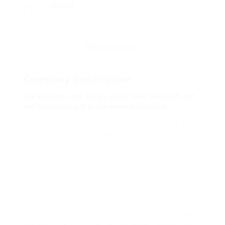
Viewed
11
Company Description
Die Fassade der Sorge 2026: Das Geschäft mit
der Verlustangst in modernen Casinos
Scheinheiligkeit ist für die Häuser nicht bloß ein
Stilmittel, tatsächlich das wichtigste Instrument
für den kontinuierlichen Gewinn. Als Ex-Croupier
analysiere ich keinesfalls aufrichtige Hilfen,
sondern die nüchterne Regie hinter den modernen
Schutz-Tools. Im Zeitraum 2026 haben we eine
systematische Marketing-Show erreicht, die
sensorisch so ausgeklügelt ist, dass der User
selten die nüchterne Realität eines Totalverlusts
ausblendet. Ein raffiniert agierender Club muss
aktuell sicherlich Lizenzen vorgeben, jedoch am