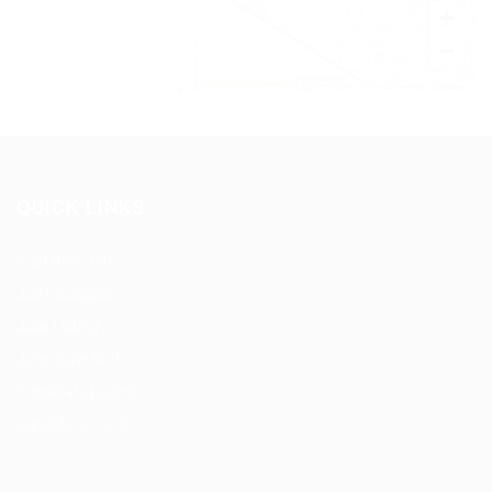
+
−
Leaflet
|
©
OpenStreetMap
contributors
QUICK LINKS
Post New Job
Job Packages
Jobs Listing
Jobs Style Grid
Candidate Listing
Candidates Grid