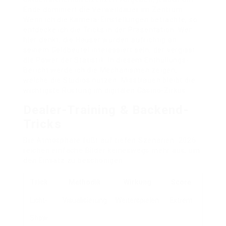
Ende dominiert die Verweildauer im Zentrum.
Wenn ich die Kamera-Einstellungen betrachte, so
entdecke ich die Tricks in der Präsentation. Wer
hier denkt, die Häuser würden aufrichtig an
seinem Geldbeutel interessiert sein, der vergisst
die Power der Statistik. In diesem Enthüllungs-
Bericht werde ich die Mechanismen zeigen,
welche die Studios nutzen. Misstrauen bleibt die
wichtigste Rüstung im digitalen Casino-Zirkus.
Dealer-Training & Backend-
Tricks
Die Atmosphäre fußt auf tiefen Szenarien. 2026
reichen einfache Bilder keineswegs mehr aus, um
den Einsatz zu beschönigen.
Trick
Methodik
Wirkung
Score
Licht-
Visualisierung
Weiterspielen
Extrem
Show