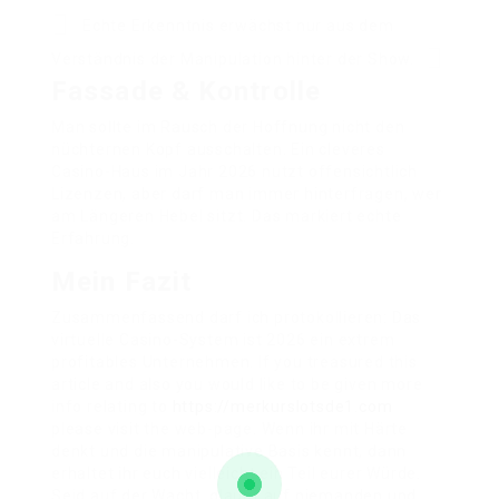
Echte Erkenntnis erwächst nur aus dem
Verständnis der Manipulation hinter der Show.
Fassade & Kontrolle
Man sollte im Rausch der Hoffnung nicht den
nüchternen Kopf ausschalten. Ein cleveres
Casino-Haus im Jahr 2026 nutzt offensichtlich
Lizenzen, aber darf man immer hinterfragen, wer
am Längeren Hebel sitzt. Das markiert echte
Erfahrung.
Mein Fazit
Zusammenfassend darf ich protokollieren: Das
virtuelle Casino-System ist 2026 ein extrem
profitables Unternehmen. If you treasured this
article and also you would like to be given more
info relating to
https://merkurslotsde1.com
please visit the web-page. Wenn ihr mit Härte
denkt und die manipulative Basis kennt, dann
erhaltet ihr euch vielleicht ein Teil eurer Würde.
Seid auf der Wacht, glaubt auf niemanden und