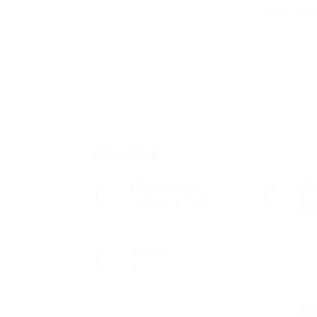
Add a revie
Overview
Founded Date
Se
October 13, 1949
Res
Ser
Viewed
8