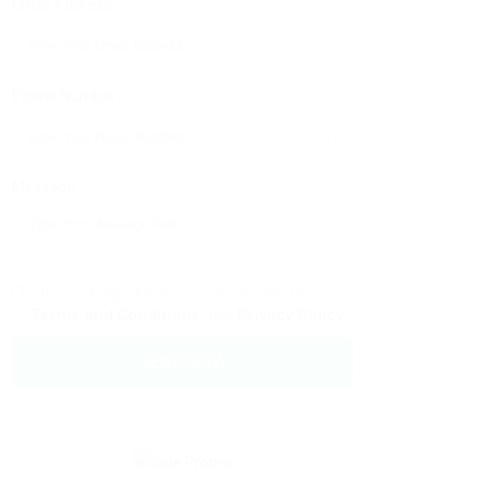
Email Address:
Phone Number:
Message:
By clicking checkbox, you agree to our
Terms and Conditions
and
Privacy Policy