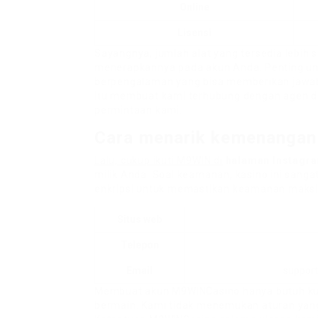
Online
Lisensi
Sayangnya, jumlah alat yang tersedia lebih s
menerapkannya pada akun Anda. Penting unt
berpengalaman yang bisa memberikan jawab
itu membuat kami terhubung dengan agen dal
permintaan kami.
Cara menarik kemenangan
Lalu, cukup ikuti M9WIN di
halaman Instagr
milik Anda. Soal keamanan, kasino ini sang
enkripsi untuk memastikan keamanan maksi
Situs web
Telepon
Email
suppor
Membuat akun M9WINCasino hanya butuh kuran
bermain. Kami tidak menemukan aturan yang