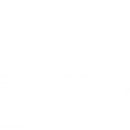
w
Follow
ctors
Posted Jobs
taurant / Food
0
vices
C