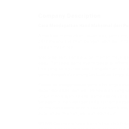
Company Description
Cara Mendapatkan Hasil Maksimal dari Pu
Anda bisa memainkan ribuan slot, game meja
24/7 melalui live chat. Dengan lebih dari 47
adalah mesin reel.
Slot progresif, slot baru, permainan meja, 
dadu. Penyedia game live terbesar di M9WIN
Live yang bereputasi baik. Pengalaman live
game dengan streaming berkualitas tinggi da
Kasino ini menggunakan
generator angka aca
dapat diprediksi dan adil. Penawaran yang
untuk menjelajahi koleksi game kasino yang 
beragam pilihan dari penyedia ternama seper
permainan kasino seperti roulette dan black
putaran permainan jadi jauh lebih sulit.
M9WIN Casino menawarkan slot dari lebih d