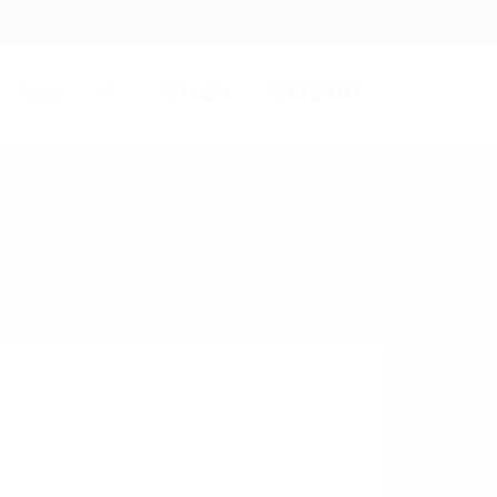
Login
Register
Pages
0