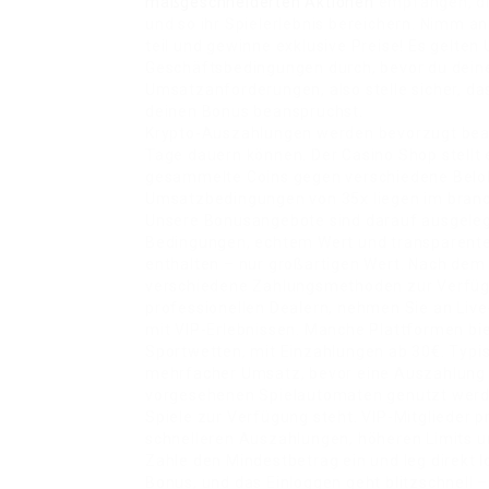
maßgeschneiderten Aktionen
empfangen, di
und so ihr Spielerlebnis bereichern. Nimm 
teil und gewinne exklusive Preise! Es gelten
Geschäftsbedingungen durch, bevor du dei
Umsatzanforderungen, also stelle sicher, da
deinen Bonus beanspruchst.
Krypto-Auszahlungen werden bevorzugt bearb
Tage dauern können. Der Casino Shop stellt e
gesammelte Coins gegen verschiedene Belo
Umsatzbedingungen von 35x liegen im branc
Unsere Bonusangebote sind darauf ausgelegt,
Bedingungen, echtem Wert und transparenten
enthalten – nur großartigen Wert. Nach dem
verschiedene Zahlungsmethoden zur Verfügun
professionellen Dealern, nehmen Sie an Live-
mit VIP-Erlebnissen. Manche Plattformen bie
Sportwetten, mit Einzahlungen ab 30€. Typi
mehrfacher Umsatz, bevor eine Auszahlung mö
vorgesehenen Spielautomaten genutzt werde
Spiele zur Verfügung steht. VIP-Mitglieder 
schnelleren Auszahlungen, höheren Limits 
Zahle den Mindestbetrag ein und leg direkt l
Bonus, und das Einloggen geht blitzschnell – 