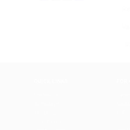
QUICK LINKS
FOR 
Post New Job
Candida
Job Packages
Candid
Jobs Listing
CV Pac
Jobs Style Grid
Jobs Li