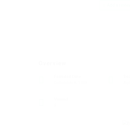
Add a revie
Overview
Founded Date
Se
December 6, 1986
Aut
Viewed
5