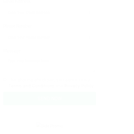
Email Address:
Phone Number:
Message:
By clicking checkbox, you agree to our
Terms and Conditions
and
Privacy Policy