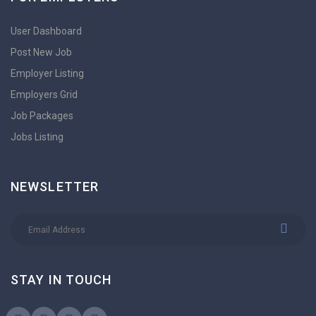
User Dashboard
Post New Job
Employer Listing
Employers Grid
Job Packages
Jobs Listing
NEWSLETTER
STAY IN TOUCH