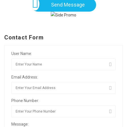
Send Message
Contact Form
User Name:
Email Address:
Phone Number:
Message: