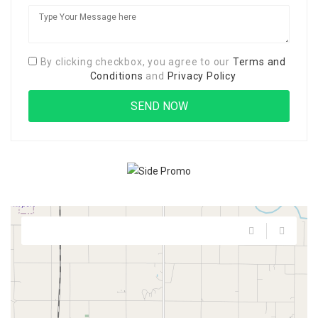
By clicking checkbox, you agree to our
Terms and
Conditions
and
Privacy Policy