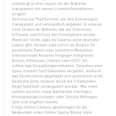
unbedingt prüfen musst, ob der Anbieter
transparent mit seinen Lizenzinformationen
umgeht.
Vertraue nur Plattformen, die ihre Bonusregeln
transparent und verständlich angeben. In unserer
Liste findest du Anbieter, die auf Diskretion,
Effizienz und Schutz der Privatsphäre setzen.
Wenn wir hören, dass es Casinos ohne deutsche
Lizenz gibt, denken viele sofort an Risiken für
persönliche Daten oder unsichere Webseiten.
Internationale Anbieter hingegen integrieren
Bitcoin, Ethereum, Litecoin oder USDT als
vollwertige Einzahlungsmethoden. Zwischen zwei
Spins müssen fünf Sekunden vergehen, wodurch
das Spielerlebnis abgehackt und unnatürlich wirkt.
Deutsche Slots müssen durch die 5-Sekunden-
Regel künstlich verlangsamt werden. Wer mehr
spielen möchte, muss Nachweise erbringen,
Kontoauszüge vorlegen oder Schufa-Abfragen
über sich ergehen lassen.
Einige Online-Casinos genehmigen dir als
Neukunden einen Online Casino Bonus ohne