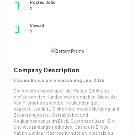
Posted Jobs
0
Viewed
7
Company Description
Casino Bonus ohne Einzahlung Juni 2026
Die meisten haben aber die 5%-ige Erhöhung
einfach an den Kunden weitergegeben. Diese Art
von Promotion zieht bei Neukunden gut. –
support, Usability, Sicherheit, mobile Nutzung und
Zusatzangebote, Wettangebot und
Neukundenbonus im Blick. Quotenschlüssel, Ein-
und Auszahlungsmethoden, Cashout? Einige
haben weniger rigorose Kontrollen, weshalb du