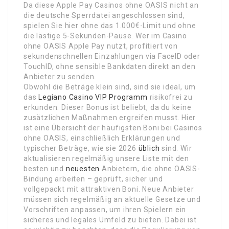
Da diese Apple Pay Casinos ohne OASIS nicht an
die deutsche Sperrdatei angeschlossen sind,
spielen Sie hier ohne das 1.000€-Limit und ohne
die lästige 5-Sekunden-Pause. Wer im Casino
ohne OASIS Apple Pay nutzt, profitiert von
sekundenschnellen Einzahlungen via FaceID oder
TouchID, ohne sensible Bankdaten direkt an den
Anbieter zu senden.
Obwohl die Beträge klein sind, sind sie ideal, um
das
Legiano Casino VIP Programm
risikofrei zu
erkunden. Dieser Bonus ist beliebt, da du keine
zusätzlichen Maßnahmen ergreifen musst. Hier
ist eine Übersicht der häufigsten Boni bei Casinos
ohne OASIS, einschließlich Erklärungen und
typischer Beträge, wie sie 2026
üblich
sind. Wir
aktualisieren regelmäßig unsere Liste mit den
besten und
neuesten
Anbietern, die ohne OASIS-
Bindung arbeiten – geprüft, sicher und
vollgepackt mit attraktiven Boni. Neue Anbieter
müssen sich regelmäßig an aktuelle Gesetze und
Vorschriften anpassen, um ihren Spielern ein
sicheres und legales Umfeld zu bieten. Dabei ist