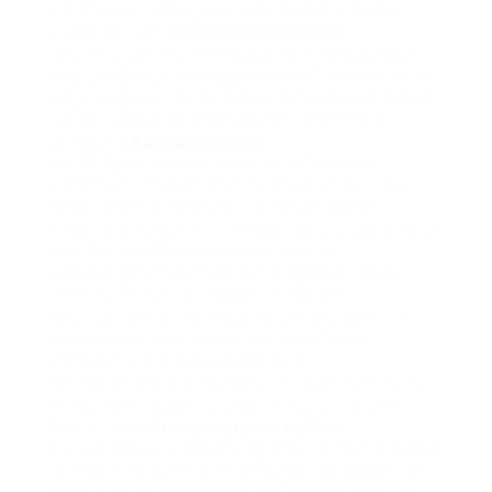
erhalten wir unter gewissen Umständen eine
Provision. Dich
erwarten interessante
Spielversionen für Live Roulette, Live Blackjack
und Live Baccarat, sodass es mit Sicherheit nicht
langweilig wird. Da zudem verschiedene Arten an
Online Slots angeboten werden, ist immer für
genügend
Auswahl gesorgt
.
Die 10 Spieler mit den höchsten Gewinnen
erhalten Geldpreise zwischen 50 € und 2.500 €.
Unser Team ist bestrebt, die bestmögliche
Erfahrung zu bieten, mit Belohnungen, die wirklich
Ihre Zeit und Mühe wert sind. Unsere
Bonusangebote sind darauf ausgelegt, Ihnen
mehr für Ihr Geld zu bieten, mit fairen
Bedingungen, echtem Wert und transparenten
Konditionen, die keine versteckten Fallen
enthalten – nur großartigen Wert.
Um Treuepunkte einzulösen, müssen Sie sich in
Ihr Konto einloggen und den entsprechenden
Abschnitt im
Treueprogramm wählen
.
Treuepunkte werden im Legiano Casino basierend
auf den Einsätzen, die Sie tätigen, vergeben. Je