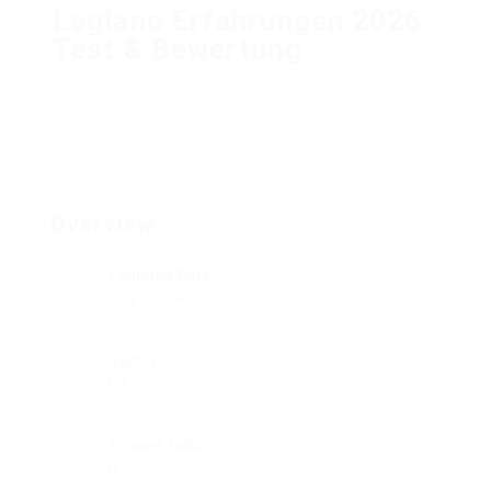
Legiano Erfahrungen 2026
Test & Bewertung
Add a review
Follow
Overview
Founded Date
July 7, 1946
Sectors
Education Training
Posted Jobs
0