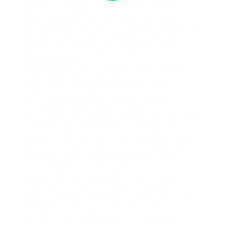
gerecht wird, lassen Sie uns direkt in diese
Bewertung einsteigen und jeden Teil davon
betrachten! Dies ist jedoch nicht überraschend, da
es sich um eine moderne Spielplattform handelt,
die nicht an den Wünschen moderner Spieler
vorbeigegangen ist.
Unsere Tabelle hilft euch dabei, die wichtigsten
Informationen auf einen Blick zu erhalten.
Klassische Gamification Elemente sind etwa
Turniere und Missionen, das Sammeln von
Erfahrungspunkten oder auch Avatare.
Gamification Elemente wie diese sind mittlerweile
so beliebt, dass die meisten Online Casinos sie
anbieten. H., wir können eine Vergütung erhalten,
wenn Du Dich bei einem unserer Affiliate Partner
anmeldest. Wenn Du
darüber
einen Anbieter
nutzt, erhalten wir eventuell eine Provision.
Minuspunkte gibt es jedoch für die fehlenden
Limit-Tools und die für meinen Geschmack zu
hohen Umsatzbedingungen. Legiano zählt zu den
beliebten Krypto-Casinos, die mit einem
umfangreichen Spielangebot und attraktiven