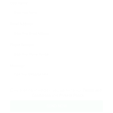
User Name:
Email Address:
Phone Number:
Message:
By clicking checkbox, you agree to our
Terms and
Conditions
and
Privacy Policy