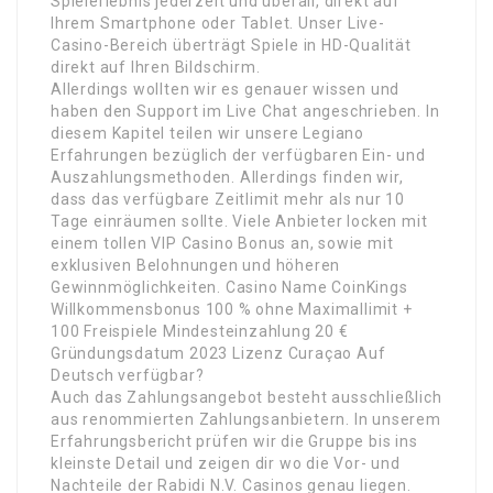
Spielerlebnis jederzeit und überall, direkt auf
Ihrem Smartphone oder Tablet. Unser Live-
Casino-Bereich überträgt Spiele in HD-Qualität
direkt auf Ihren Bildschirm.
Allerdings wollten wir es genauer wissen und
haben den Support im Live Chat angeschrieben. In
diesem Kapitel teilen wir unsere Legiano
Erfahrungen bezüglich der verfügbaren Ein- und
Auszahlungsmethoden. Allerdings finden wir,
dass das verfügbare Zeitlimit mehr als nur 10
Tage einräumen sollte. Viele Anbieter locken mit
einem tollen VIP Casino Bonus an, sowie mit
exklusiven Belohnungen und höheren
Gewinnmöglichkeiten. Casino Name CoinKings
Willkommensbonus 100 % ohne Maximallimit +
100 Freispiele Mindesteinzahlung 20 €
Gründungsdatum 2023 Lizenz Curaçao Auf
Deutsch verfügbar?
Auch das Zahlungsangebot besteht ausschließlich
aus renommierten Zahlungsanbietern. In unserem
Erfahrungsbericht prüfen wir die Gruppe bis ins
kleinste Detail und zeigen dir wo die Vor- und
Nachteile der Rabidi N.V. Casinos genau liegen.