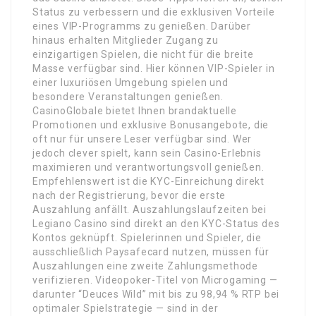
Status zu verbessern und die exklusiven Vorteile
eines VIP-Programms zu genießen. Darüber
hinaus erhalten Mitglieder Zugang zu
einzigartigen Spielen, die nicht für die breite
Masse verfügbar sind. Hier können VIP-Spieler in
einer luxuriösen Umgebung spielen und
besondere Veranstaltungen genießen.
CasinoGlobale bietet Ihnen brandaktuelle
Promotionen und exklusive Bonusangebote, die
oft nur für unsere Leser verfügbar sind. Wer
jedoch clever spielt, kann sein Casino-Erlebnis
maximieren und verantwortungsvoll genießen.
Empfehlenswert ist die KYC-Einreichung direkt
nach der Registrierung, bevor die erste
Auszahlung anfällt. Auszahlungslaufzeiten bei
Legiano Casino sind direkt an den KYC-Status des
Kontos geknüpft. Spielerinnen und Spieler, die
ausschließlich Paysafecard nutzen, müssen für
Auszahlungen eine zweite Zahlungsmethode
verifizieren. Videopoker-Titel von Microgaming —
darunter “Deuces Wild” mit bis zu 98,94 % RTP bei
optimaler Spielstrategie — sind in der