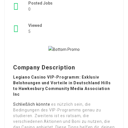
Posted Jobs
0
Viewed
5
Company Description
Legiano Casino VIP-Programm: Exklusiv
Belohnungen und Vorteile in Deutschland Hills
to Hawkesbury Community Media Association
Inc
Schließlich könnte
es nützlich sein, die
Bedingungen des VIP-Programms genau zu
studieren. Zweitens ist es ratsam, die
verschiedenen Aktionen und Boni zu nutzen, die
das Casino anbietet. Diese Tipps helfen dir, deinen