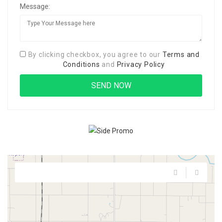
Message:
By clicking checkbox, you agree to our
Terms and
Conditions
and
Privacy Policy