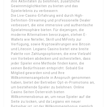
ihre Aktivitäten zu belohnen, zusätzliche
Gewinnmöglichkeiten zu bieten und das
Spielerlebnis zu verbessern.
Die Live-Casino-Erfahrung wird durch High-
Definition-Streaming und professionelle Dealer
verbessert, die eine immersive und authentische
Spielatmosphäre bieten. Für diejenigen, die
moderne Alternativen bevorzugen, stehen E-
Wallets wie Neteller, Skrill und MiFinity zur
Verfügung, sowie Kryptowährungen wie Bitcoin
und Litecoin. Legiano Casino bietet eine breite
Palette von Zahlungsoptionen, die eine Vielzahl
von Vorlieben abdecken und sicherstellen, dass
jeder Spieler eine Methode finden kann, die
seinen Bedürfnissen entspricht. Sobald Sie
Mitglied geworden sind und Ihre
Willkommensangebote in Anspruch genommen
haben, bietet der Betreiber Opt-in-Promotions an,
um bestehende Spieler zu belohnen. Online
Casino Seiten Österreich bieten
Willkommensbonus an, um neue Spieler auf die
Seite zu locken, und da Legiano ein neuer
Betreiber ist, ist der Willkommensbonus ziemlich