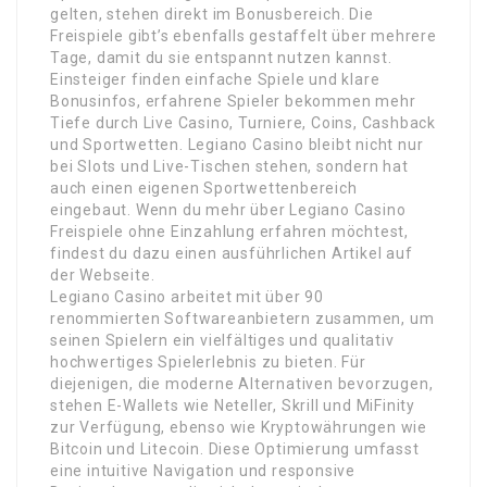
gelten, stehen direkt im Bonusbereich. Die
Freispiele gibt’s ebenfalls gestaffelt über mehrere
Tage, damit du sie entspannt nutzen kannst.
Einsteiger finden einfache Spiele und klare
Bonusinfos, erfahrene Spieler bekommen mehr
Tiefe durch Live Casino, Turniere, Coins, Cashback
und Sportwetten. Legiano Casino bleibt nicht nur
bei Slots und Live-Tischen stehen, sondern hat
auch einen eigenen Sportwettenbereich
eingebaut. Wenn du mehr über Legiano Casino
Freispiele ohne Einzahlung erfahren möchtest,
findest du dazu einen ausführlichen Artikel auf
der Webseite.
Legiano Casino arbeitet mit über 90
renommierten Softwareanbietern zusammen, um
seinen Spielern ein vielfältiges und qualitativ
hochwertiges Spielerlebnis zu bieten. Für
diejenigen, die moderne Alternativen bevorzugen,
stehen E-Wallets wie Neteller, Skrill und MiFinity
zur Verfügung, ebenso wie Kryptowährungen wie
Bitcoin und Litecoin. Diese Optimierung umfasst
eine intuitive Navigation und responsive