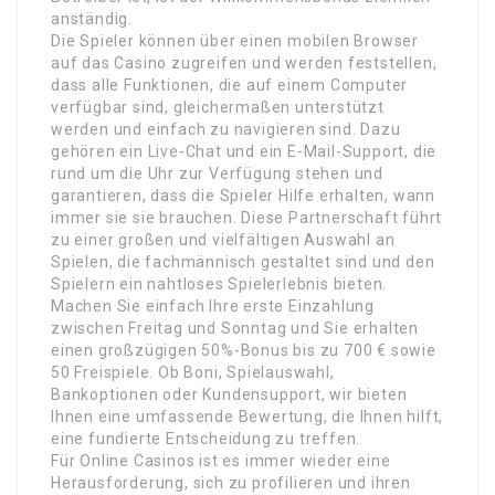
anständig.
Die Spieler können über einen mobilen Browser
auf das Casino zugreifen und werden feststellen,
dass alle Funktionen, die auf einem Computer
verfügbar sind, gleichermaßen unterstützt
werden und einfach zu navigieren sind. Dazu
gehören ein Live-Chat und ein E-Mail-Support, die
rund um die Uhr zur Verfügung stehen und
garantieren, dass die Spieler Hilfe erhalten, wann
immer sie sie brauchen. Diese Partnerschaft führt
zu einer großen und vielfältigen Auswahl an
Spielen, die fachmännisch gestaltet sind und den
Spielern ein nahtloses Spielerlebnis bieten.
Machen Sie einfach Ihre erste Einzahlung
zwischen Freitag und Sonntag und Sie erhalten
einen großzügigen 50%-Bonus bis zu 700 € sowie
50 Freispiele. Ob Boni, Spielauswahl,
Bankoptionen oder Kundensupport, wir bieten
Ihnen eine umfassende Bewertung, die Ihnen hilft,
eine fundierte Entscheidung zu treffen.
Für Online Casinos ist es immer wieder eine
Herausforderung, sich zu profilieren und ihren