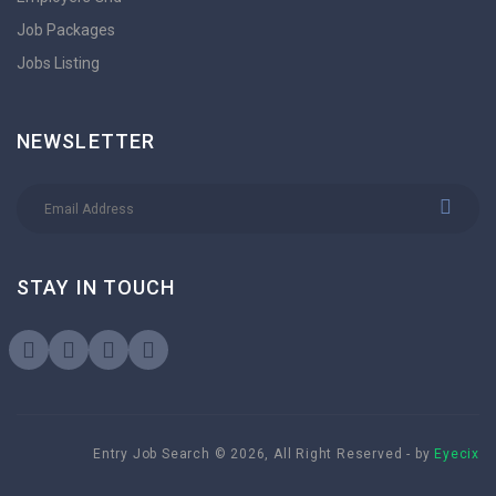
Job Packages
Jobs Listing
NEWSLETTER
STAY IN TOUCH
Entry Job Search © 2026, All Right Reserved - by
Eyecix