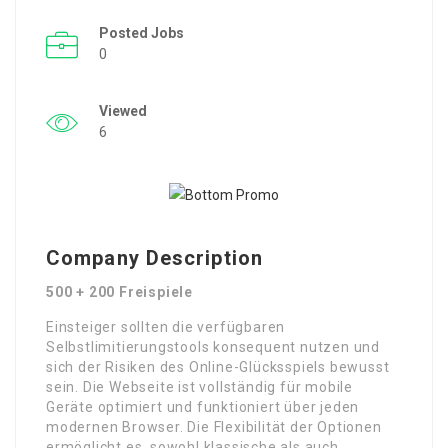
Posted Jobs
0
Viewed
6
Company Description
500 + 200 Freispiele
Einsteiger sollten die verfügbaren
Selbstlimitierungstools konsequent nutzen und
sich der Risiken des Online-Glücksspiels bewusst
sein. Die Webseite ist vollständig für mobile
Geräte optimiert und funktioniert über jeden
modernen Browser. Die Flexibilität der Optionen
ermöglicht es, sowohl klassische als auch