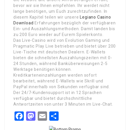
bevor wir sie Ihnen empfehlen. Ihr werdet nicht
lange benötigen, um Euch zurechtzufinden. In
diesem Kapitel teilen wir unsere
Legiano Casino
Download
Erfahrungen bezüglich der verfügbaren
Ein- und Auszahlungsmethoden. Damit landen bis
zu 200 Euro wieder auf Eurem Spielerkonto.
Das Live-Casino wird von Evolution Gaming und
Pragmatic Play Live betrieben und bietet über 200
Live-Tische mit deutschen Dealern. E-Wallets
bieten die schnellsten Auszahlungszeiten mit 0-
24 Stunden, während Banküberweisungen 2-5
Werktage benötigen können.
Kreditkarteneinzahlungen werden sofort
bearbeitet, während E-Wallets wie Skrill und
PayPal innerhalb von Sekunden verfügbar sind.
Der 24/7-Kundensupport ist in 12 Sprachen
verfügbar und bietet durchschnittliche
Antwortzeiten von unter 3 Minuten im Live-Chat.
Facebook
Mastodon
Email
Share