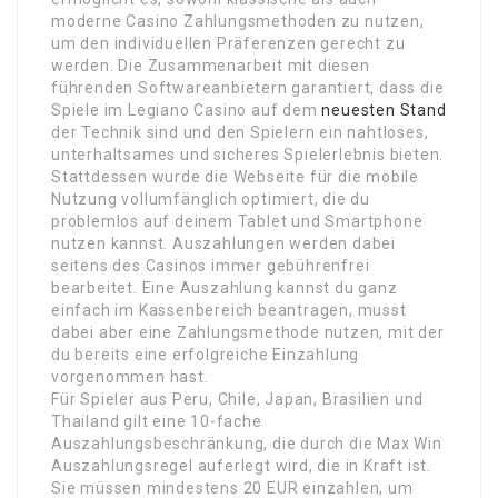
moderne Casino Zahlungsmethoden zu nutzen,
um den individuellen Präferenzen gerecht zu
werden. Die Zusammenarbeit mit diesen
führenden Softwareanbietern garantiert, dass die
Spiele im Legiano Casino auf dem
neuesten Stand
der Technik sind und den Spielern ein nahtloses,
unterhaltsames und sicheres Spielerlebnis bieten.
Stattdessen wurde die Webseite für die mobile
Nutzung vollumfänglich optimiert, die du
problemlos auf deinem Tablet und Smartphone
nutzen kannst. Auszahlungen werden dabei
seitens des Casinos immer gebührenfrei
bearbeitet. Eine Auszahlung kannst du ganz
einfach im Kassenbereich beantragen, musst
dabei aber eine Zahlungsmethode nutzen, mit der
du bereits eine erfolgreiche Einzahlung
vorgenommen hast.
Für Spieler aus Peru, Chile, Japan, Brasilien und
Thailand gilt eine 10-fache
Auszahlungsbeschränkung, die durch die Max Win
Auszahlungsregel auferlegt wird, die in Kraft ist.
Sie müssen mindestens 20 EUR einzahlen, um