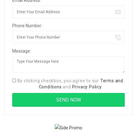
Email Address:
Phone Number:
Message:
By clicking checkbox, you agree to our
Terms and
Conditions
and
Privacy Policy