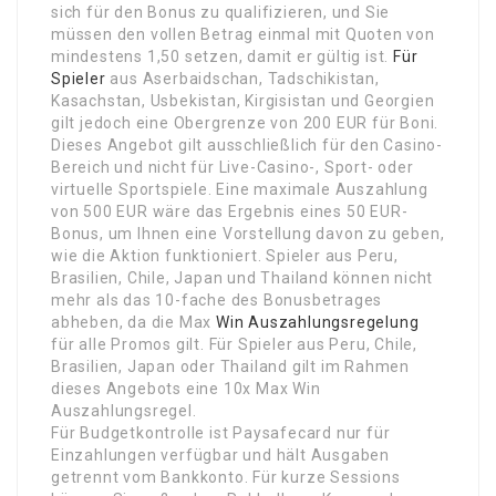
sich für den Bonus zu qualifizieren, und Sie
müssen den vollen Betrag einmal mit Quoten von
mindestens 1,50 setzen, damit er gültig ist.
Für
Spieler
aus Aserbaidschan, Tadschikistan,
Kasachstan, Usbekistan, Kirgisistan und Georgien
gilt jedoch eine Obergrenze von 200 EUR für Boni.
Dieses Angebot gilt ausschließlich für den Casino-
Bereich und nicht für Live-Casino-, Sport- oder
virtuelle Sportspiele. Eine maximale Auszahlung
von 500 EUR wäre das Ergebnis eines 50 EUR-
Bonus, um Ihnen eine Vorstellung davon zu geben,
wie die Aktion funktioniert. Spieler aus Peru,
Brasilien, Chile, Japan und Thailand können nicht
mehr als das 10-fache des Bonusbetrages
abheben, da die Max
Win Auszahlungsregelung
für alle Promos gilt. Für Spieler aus Peru, Chile,
Brasilien, Japan oder Thailand gilt im Rahmen
dieses Angebots eine 10x Max Win
Auszahlungsregel.
Für Budgetkontrolle ist Paysafecard nur für
Einzahlungen verfügbar und hält Ausgaben
getrennt vom Bankkonto. Für kurze Sessions