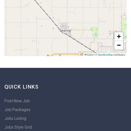
+
−
Leaflet
|
©
OpenStreetMap
contributors
QUICK LINKS
Post New Job
Job Packages
Jobs Listing
Jobs Style Grid