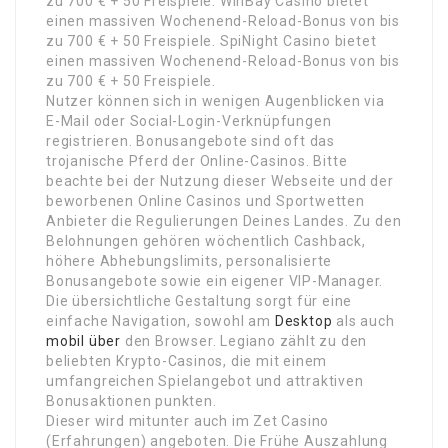
zu 700 € + 50 Freispiele. WinBay Casino bietet
einen massiven Wochenend-Reload-Bonus von bis
zu 700 € + 50 Freispiele. SpiNight Casino bietet
einen massiven Wochenend-Reload-Bonus von bis
zu 700 € + 50 Freispiele.
Nutzer können sich in wenigen Augenblicken via
E-Mail oder Social-Login-Verknüpfungen
registrieren. Bonusangebote sind oft das
trojanische Pferd der Online-Casinos. Bitte
beachte bei der Nutzung dieser Webseite und der
beworbenen Online Casinos und Sportwetten
Anbieter die Regulierungen Deines Landes. Zu den
Belohnungen gehören wöchentlich Cashback,
höhere Abhebungslimits, personalisierte
Bonusangebote sowie ein eigener VIP-Manager.
Die übersichtliche Gestaltung sorgt für eine
einfache Navigation, sowohl am
Desktop
als auch
mobil über
den Browser. Legiano zählt zu den
beliebten Krypto-Casinos, die mit einem
umfangreichen Spielangebot und attraktiven
Bonusaktionen punkten.
Dieser wird mitunter auch im Zet Casino
(Erfahrungen) angeboten. Die Frühe Auszahlung