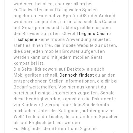
wird nicht bei allen, aber vor allem bei
Fußballwetten in auffällig vielen Spielen
angeboten. Eine native App für iOS oder Android
wird nicht angeboten, dafür lässt sich das Casino
auf Smartphones und Tablets problemlos über
den Browser aufrufen. Obwohl
Legiano Casino
Tischspiele
keine mobile Anwendung anbietet,
steht es Ihnen frei, die mobile Website zu nutzen,
die über jeden mobilen Browser aufgerufen
werden kann und mit jedem mobilen Gerät
kompatibel ist.
Die Seite lädt sowohl auf Desktop- als auch
Mobilgeräten schnell.
Dennoch findest
du an den
entsprechenden Stellen Informationen, die dir bei
Bedarf weiterhelfen. Von hier aus kannst du
bereits auf einige Unterseiten zugreifen. Sobald
diese benötigt werden, kannst du die Dokumente
zur Kontoverifizierung über dein Spielerkonto
hochladen. Unter der Kategorie „auf der ganzen
Welt” findest du Tische, die auf anderen Sprachen
als auf Englisch betreut werden.
Für Mitglieder der Stufen 1 und 2 gibt es