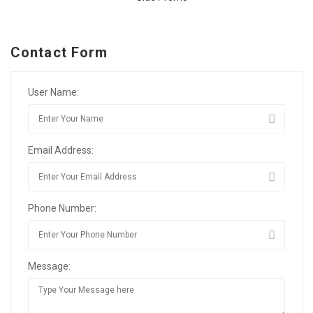
Contact Form
User Name:
Email Address:
Phone Number:
Message: