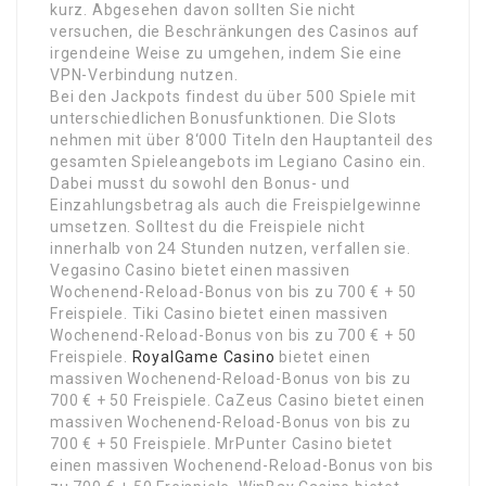
kurz. Abgesehen davon sollten Sie nicht
versuchen, die Beschränkungen des Casinos auf
irgendeine Weise zu umgehen, indem Sie eine
VPN-Verbindung nutzen.
Bei den Jackpots findest du über 500 Spiele mit
unterschiedlichen Bonusfunktionen. Die Slots
nehmen mit über 8‘000 Titeln den Hauptanteil des
gesamten Spieleangebots im Legiano Casino ein.
Dabei musst du sowohl den Bonus- und
Einzahlungsbetrag als auch die Freispielgewinne
umsetzen. Solltest du die Freispiele nicht
innerhalb von 24 Stunden nutzen, verfallen sie.
Vegasino Casino bietet einen massiven
Wochenend-Reload-Bonus von bis zu 700 € + 50
Freispiele. Tiki Casino bietet einen massiven
Wochenend-Reload-Bonus von bis zu 700 € + 50
Freispiele.
RoyalGame Casino
bietet einen
massiven Wochenend-Reload-Bonus von bis zu
700 € + 50 Freispiele. CaZeus Casino bietet einen
massiven Wochenend-Reload-Bonus von bis zu
700 € + 50 Freispiele. MrPunter Casino bietet
einen massiven Wochenend-Reload-Bonus von bis