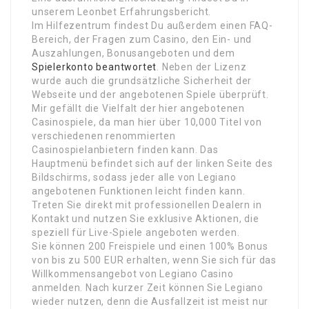
unserem Leonbet Erfahrungsbericht.
Im Hilfezentrum findest Du außerdem einen FAQ-
Bereich, der Fragen zum Casino, den Ein- und
Auszahlungen, Bonusangeboten und dem
Spielerkonto beantwortet
. Neben der Lizenz
wurde auch die grundsätzliche Sicherheit der
Webseite und der angebotenen Spiele überprüft.
Mir gefällt die Vielfalt der hier angebotenen
Casinospiele, da man hier über 10,000 Titel von
verschiedenen renommierten
Casinospielanbietern finden kann. Das
Hauptmenü befindet sich auf der linken Seite des
Bildschirms, sodass jeder alle von Legiano
angebotenen Funktionen leicht finden kann.
Treten Sie direkt mit professionellen Dealern in
Kontakt und nutzen Sie exklusive Aktionen, die
speziell für Live-Spiele angeboten werden.
Sie können 200 Freispiele und einen 100% Bonus
von bis zu 500 EUR erhalten, wenn Sie sich für das
Willkommensangebot von Legiano Casino
anmelden. Nach kurzer Zeit können Sie Legiano
wieder nutzen, denn die Ausfallzeit ist meist nur