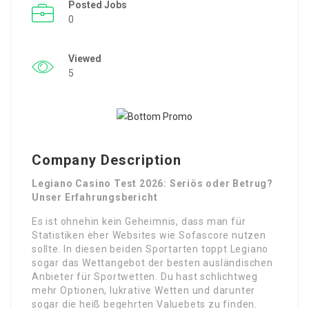
Posted Jobs
0
Viewed
5
Company Description
Legiano Casino Test 2026: Seriös oder Betrug?
Unser Erfahrungsbericht
Es ist ohnehin kein Geheimnis, dass man für
Statistiken eher Websites wie Sofascore nutzen
sollte. In diesen beiden Sportarten toppt Legiano
sogar das Wettangebot der besten ausländischen
Anbieter für Sportwetten. Du hast schlichtweg
mehr Optionen, lukrative Wetten und darunter
sogar die heiß begehrten Valuebets zu finden.