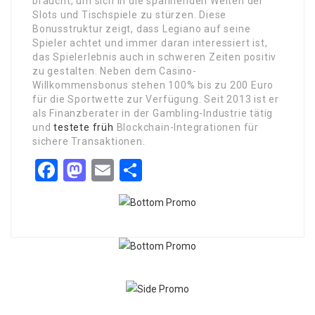
braucht, um sich in die spannenden Welten der
Slots und Tischspiele zu stürzen. Diese
Bonusstruktur zeigt, dass Legiano auf seine
Spieler achtet und immer daran interessiert ist,
das Spielerlebnis auch in schweren Zeiten positiv
zu gestalten. Neben dem Casino-
Willkommensbonus stehen 100% bis zu 200 Euro
für die Sportwette zur Verfügung. Seit 2013 ist er
als Finanzberater in der Gambling-Industrie tätig
und
testete früh
Blockchain-Integrationen für
sichere Transaktionen.
Facebook
Mastodon
Email
Share