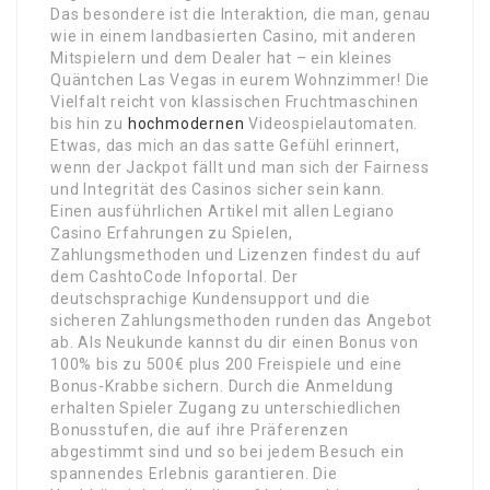
Das besondere ist die Interaktion, die man, genau
wie in einem landbasierten Casino, mit anderen
Mitspielern und dem Dealer hat – ein kleines
Quäntchen Las Vegas in eurem Wohnzimmer! Die
Vielfalt reicht von klassischen Fruchtmaschinen
bis hin zu
hochmodernen
Videospielautomaten.
Etwas, das mich an das satte Gefühl erinnert,
wenn der Jackpot fällt und man sich der Fairness
und Integrität des Casinos sicher sein kann.
Einen ausführlichen Artikel mit allen Legiano
Casino Erfahrungen zu Spielen,
Zahlungsmethoden und Lizenzen findest du auf
dem CashtoCode Infoportal. Der
deutschsprachige Kundensupport und die
sicheren Zahlungsmethoden runden das Angebot
ab. Als Neukunde kannst du dir einen Bonus von
100% bis zu 500€ plus 200 Freispiele und eine
Bonus-Krabbe sichern. Durch die Anmeldung
erhalten Spieler Zugang zu unterschiedlichen
Bonusstufen, die auf ihre Präferenzen
abgestimmt sind und so bei jedem Besuch ein
spannendes Erlebnis garantieren. Die