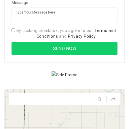
Message:
By clicking checkbox, you agree to our
Terms and
Conditions
and
Privacy Policy