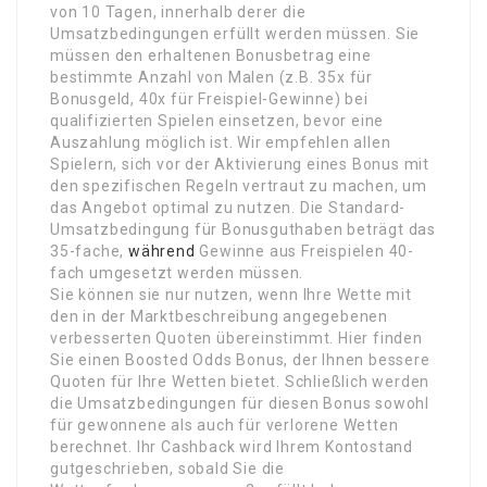
von 10 Tagen, innerhalb derer die
Umsatzbedingungen erfüllt werden müssen. Sie
müssen den erhaltenen Bonusbetrag eine
bestimmte Anzahl von Malen (z.B. 35x für
Bonusgeld, 40x für Freispiel-Gewinne) bei
qualifizierten Spielen einsetzen, bevor eine
Auszahlung möglich ist. Wir empfehlen allen
Spielern, sich vor der Aktivierung eines Bonus mit
den spezifischen Regeln vertraut zu machen, um
das Angebot optimal zu nutzen. Die Standard-
Umsatzbedingung für Bonusguthaben beträgt das
35-fache,
während
Gewinne aus Freispielen 40-
fach umgesetzt werden müssen.
Sie können sie nur nutzen, wenn Ihre Wette mit
den in der Marktbeschreibung angegebenen
verbesserten Quoten übereinstimmt. Hier finden
Sie einen Boosted Odds Bonus, der Ihnen bessere
Quoten für Ihre Wetten bietet. Schließlich werden
die Umsatzbedingungen für diesen Bonus sowohl
für gewonnene als auch für verlorene Wetten
berechnet. Ihr Cashback wird Ihrem Kontostand
gutgeschrieben, sobald Sie die