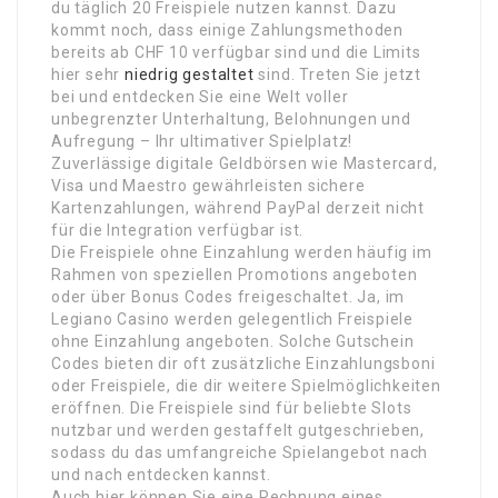
du täglich 20 Freispiele nutzen kannst. Dazu
kommt noch, dass einige Zahlungsmethoden
bereits ab CHF 10 verfügbar sind und die Limits
hier sehr
niedrig gestaltet
sind. Treten Sie jetzt
bei und entdecken Sie eine Welt voller
unbegrenzter Unterhaltung, Belohnungen und
Aufregung – Ihr ultimativer Spielplatz!
Zuverlässige digitale Geldbörsen wie Mastercard,
Visa und Maestro gewährleisten sichere
Kartenzahlungen, während PayPal derzeit nicht
für die Integration verfügbar ist.
Die Freispiele ohne Einzahlung werden häufig im
Rahmen von speziellen Promotions angeboten
oder über Bonus Codes freigeschaltet. Ja, im
Legiano Casino werden gelegentlich Freispiele
ohne Einzahlung angeboten. Solche Gutschein
Codes bieten dir oft zusätzliche Einzahlungsboni
oder Freispiele, die dir weitere Spielmöglichkeiten
eröffnen. Die Freispiele sind für beliebte Slots
nutzbar und werden gestaffelt gutgeschrieben,
sodass du das umfangreiche Spielangebot nach
und nach entdecken kannst.
Auch hier können Sie eine Rechnung eines