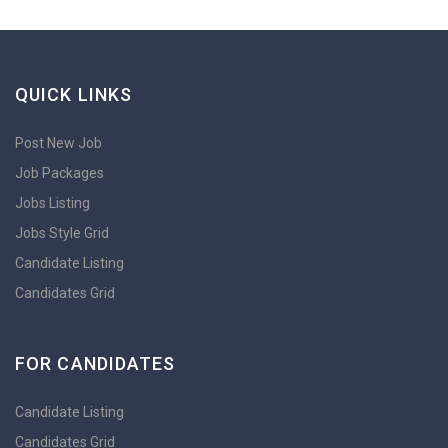
QUICK LINKS
Post New Job
Job Packages
Jobs Listing
Jobs Style Grid
Candidate Listing
Candidates Grid
FOR CANDIDATES
Candidate Listing
Candidates Grid