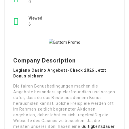
0
Viewed
6
Company Description
Legiano Casino Angebots-Check 2026 Jetzt
Bonus sichern
Die fairen Bonusbedingungen machen die
Angebote besonders spielerfreundlich und sorgen
dafür, dass du das Beste aus deinem Bonus
herausholen kannst. Solche Freispiele werden oft
im Rahmen zeitlich begrenzter Aktionen
angeboten, daher lohnt es sich, regelmäßig die
Webseite des Casinos zu besuchen. Ja, die
meisten unserer Boni haben eine
Gültigkeitsdauer