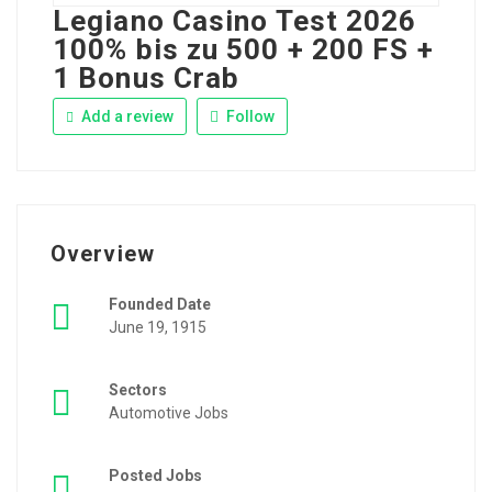
Legiano Casino Test 2026
100% bis zu 500 + 200 FS +
1 Bonus Crab
Add a review
Follow
Overview
Founded Date
June 19, 1915
Sectors
Automotive Jobs
Posted Jobs