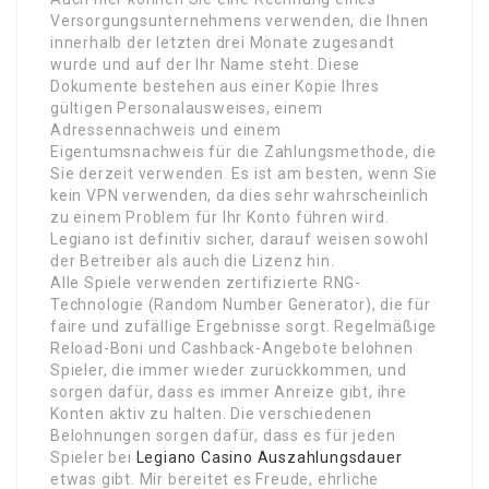
Versorgungsunternehmens verwenden, die Ihnen
innerhalb der letzten drei Monate zugesandt
wurde und auf der Ihr Name steht. Diese
Dokumente bestehen aus einer Kopie Ihres
gültigen Personalausweises, einem
Adressennachweis und einem
Eigentumsnachweis für die Zahlungsmethode, die
Sie derzeit verwenden. Es ist am besten, wenn Sie
kein VPN verwenden, da dies sehr wahrscheinlich
zu einem Problem für Ihr Konto führen wird.
Legiano ist definitiv sicher, darauf weisen sowohl
der Betreiber als auch die Lizenz hin.
Alle Spiele verwenden zertifizierte RNG-
Technologie (Random Number Generator), die für
faire und zufällige Ergebnisse sorgt. Regelmäßige
Reload-Boni und Cashback-Angebote belohnen
Spieler, die immer wieder zurückkommen, und
sorgen dafür, dass es immer Anreize gibt, ihre
Konten aktiv zu halten. Die verschiedenen
Belohnungen sorgen dafür, dass es für jeden
Spieler bei
Legiano Casino Auszahlungsdauer
etwas gibt. Mir bereitet es Freude, ehrliche