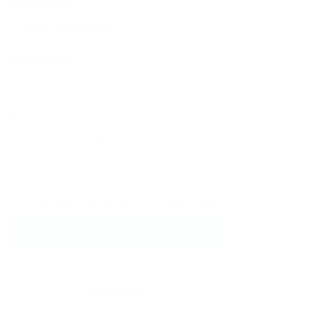
Email Address:
Phone Number:
Message:
By clicking checkbox, you agree to our
Terms and Conditions
and
Privacy Policy