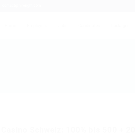
contact@hireright.com
Home
Employers
Jobs
Candidates
Packages
 Casino Schweiz: 100% bis 500 + 20