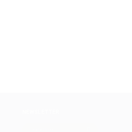
NEWSLETTER