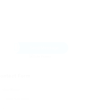
Send Message
ontact Form
User Name: