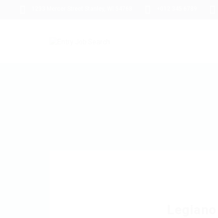
1233 Mercer Street Stanley, WI 54768
+012 345 6789
Legiano