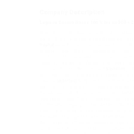
Company Description
Legiano Casino Bonus 100 % bis zu 500 + 
Diese Boni sollen das Spielerlebnis verbes
bieten. Als eine der beliebten Anlaufstellen 
PayPal
sowohl traditionelle als auch innovat
erhalten haben. Die Promotionen bei Legian
Sie sich mit Legiano casino login an, um alle
Leider fehlen auf der Webseite genaue Info
den spezifischen Aktionen und
Vorteilen
jede
wichtigen Informationen zum Treueprogram
Casinos
unterteilt
sich in verschiedene Stufe
weitere Promotions einbringen können. Beha
Bonus maximal 5€ pro Spin einsetzen darfst. 
und das Bonusguthaben insgesamt 35-mal u
bei der Übertragung, und wir setzen KYC-Prü
Einschränkung beim reinen Browser-Spiel ist
Benachrichtigungen erhalten; stattdessen nu
Auch ist es kein Problem, passende Spiele zu
um die verschiedenen Kriterien zu prüfen. 