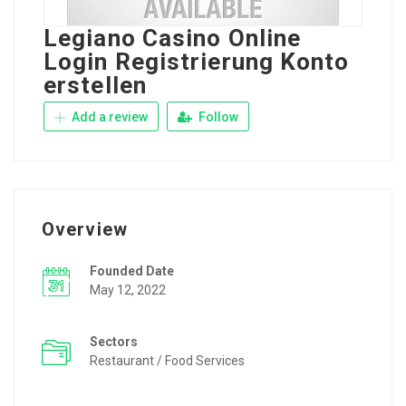
Legiano Casino Online
Login Registrierung Konto
erstellen
Add a review
Follow
Overview
Founded Date
May 12, 2022
Sectors
Restaurant / Food Services