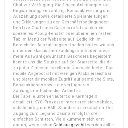
Chat zur Verfügung. Sie finden Anleitungen zur
Registrierung, Einzahlung, Bonusaktivierung und
Auszahlung sowie detaillierte Spielanleitungen
und Erklärungen zu den Geschäftsbedingungen.
Den Live-Chat eines Casinos rufst du über ein
spezielles Popup-Fenster oder über einen festen
Tab im Menü der Webseite auf. Lediglich im
Bereich der Auszahlungsmethoden hätten wir uns
unter den klassischen Zahlungsmethoden etwas
mehr Auswahl gewünscht. Besonders begeistern
konnte uns die Struktur auf der Startseite, die dir
zu jeder Zeit eine exzellente Übersicht bietet. Das
mobile Angebot ist mit wenigen Klicks erreichbar
und bietet dir mobilen Zugriff auf sämtliche Slots,
Bonusaktionen sowie die verfügbaren
Zahlungsmethoden des Anbieters.
Die Tabelle unten erläutert die Kernregeln
detailliert. KYC-Prozesse integrieren sich nahtlos,
sobald nötig, um AML-Standards einzuhalten. Der
Zugang zum Legiano Casino erfolgt in drei
einfachen Schritten. Viele kümmern sich erst
darum, wenn schon
Geld ausgezahlt
werden soll –