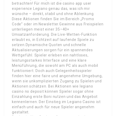
betrachten! Für mich ist die casino app user
experience Legiano genau das, was ich mir
wünsche – direkt, stabil und ohne Ablenkung.
Diese Aktionen finden Sie im Bereich „Promo
Code” oder im Newsletter.Gewinne aus Freispielen
unterliegen meist einer 35–40×
Umsatzanforderung. Die Live-Wetten-Funktion
erlaubt es, in Echtzeit auf laufende Spiele zu
setzen.Dynamische Quoten und schnelle
Aktualisierungen sorgen für ein spannendes
Wettgefühl. Spieler erleben ein nahtloses,
leistungsstarkes Interface und eine klare
Menüführung, die sowohl am PC als auch mobil
funktioniert. Doch auch Gelegenheitsspieler
finden hier eine faire und angenehme Umgebung,
wenn sie unkomplizierten Zugang zu Spielen und
Aktionen schätzen. Bei Aktionen wie legiano
casino no deposit können Spieler sogar ohne
Einzahlung erste Boni nutzen und das Angebot
kennenlernen. Der Einstieg im Legiano Casino ist
einfach und auch für neue Spieler angenehm
gestaltet.