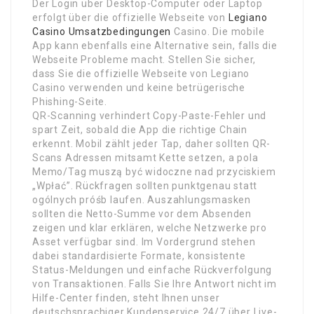
Der Login über Desktop-Computer oder Laptop
erfolgt über die offizielle Webseite von
Legiano
Casino Umsatzbedingungen
Casino. Die mobile
App kann ebenfalls eine Alternative sein, falls die
Webseite Probleme macht. Stellen Sie sicher,
dass Sie die offizielle Webseite von Legiano
Casino verwenden und keine betrügerische
Phishing-Seite.
QR-Scanning verhindert Copy-Paste-Fehler und
spart Zeit, sobald die App die richtige Chain
erkennt. Mobil zählt jeder Tap, daher sollten QR-
Scans Adressen mitsamt Kette setzen, a pola
Memo/Tag muszą być widoczne nad przyciskiem
„Wpłać”. Rückfragen sollten punktgenau statt
ogólnych próśb laufen. Auszahlungsmasken
sollten die Netto-Summe vor dem Absenden
zeigen und klar erklären, welche Netzwerke pro
Asset verfügbar sind. Im Vordergrund stehen
dabei standardisierte Formate, konsistente
Status-Meldungen und einfache Rückverfolgung
von Transaktionen. Falls Sie Ihre Antwort nicht im
Hilfe-Center finden, steht Ihnen unser
deutschsprachiger Kundenservice 24/7 über Live-