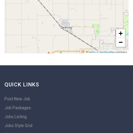
+
−
Leaflet
|
©
OpenStreetMap
contributors
QUICK LINKS
Post New Job
Job Packages
Jobs Listing
Jobs Style Grid