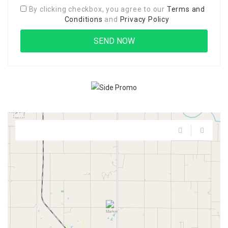
By clicking checkbox, you agree to our
Terms and
Conditions
and
Privacy Policy