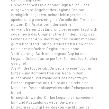
den Fuß anpassen.
Ob Gelegenheitsspieler oder High Roller – das
ausgewählte Angebot des Legiano Casinos
ermöglicht es jedem, seine Lieblingsspiele zu
spielen und gleichzeitig die Vorteile der Treue zu
nutzen. Die Artikel befinden sich in
einwandfreiem Zustand, und bei einigen lässt sich
sogar noch das Original-Etikett finden. Trotz des
Fehlens einer App überzeugt das Casino mit einer
guten Benutzerführung, steuerfreien Gewinnen
und einer einfachen Registrierung ohne
Verifizierung. Auch ohne eigene App ist das
Legiano Online Casino perfekt für mobiles Spielen
geeignet.
Als Mindestquote gibt Dir Legiano eine 1,50 für
Einzel- und Kombiwetten vor. Gehe in Dein
Kundenkonto und wähle dort das bevorzugte
Einzahlungsmittel aus. Halte dazu direkt eine
Kopie des Personalausweises oder Reisepasses
bereit.
Ermöglicht werden Dir bei Legiano verschiedene
Ein- und Auszahlungswege. Die Liernin
Enterprises LTD gilt als direkter Nachfolger der