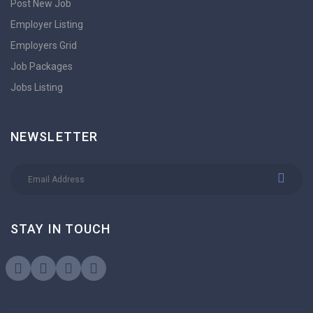
Post New Job
Employer Listing
Employers Grid
Job Packages
Jobs Listing
NEWSLETTER
STAY IN TOUCH