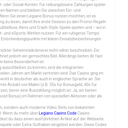
l- oder Social-Konten. Für reibungslosere Zahlungen später
nen Namen und bleiben Sie zwischen Ein- und
Wenn Sie einen Legiano Bonus nutzen möchten, ist es
ung zu lesen, damit Ihre erste Session zu den Promo-Regeln
bbellose, Keno und Crash-Style-Spiele spielen und – wo in
rt- und eSports-Wetten nutzen. Für ein ruhigeres Tempo
e Entscheidungspunkte mit klaren Einsatzbezeichnungen
hickter Geheimniskrämerei nicht näher beschreiben. Ein
net jedoch ein gemischtes Bild. Allerdings bieten dir fast
iv keine Besonderheit ist.
g ausschließen zu können, sind die integrierten
 vielen Jahren am Markt vertreten sind. Das Casino ging im
wohl in deutscher als auch in englischer Sprache an. Sie
e Anzahl von Malen (z.B. 35x für Bonusgeld, 40x für
tzen, bevor eine Auszahlung möglich ist. Ja, wir bieten
posit Bonus) im Rahmen von speziellen Aktionen oder als
ten, sondern auch moderne Video Slots von bekannten
GO. Wenn du mehr über
Legiano Casino Code
Casino
dest du dazu einen ausführlichen Artikel auf der Webseite.
ispiele oder Extra-Guthaben eingelöst werden. Diese Codes