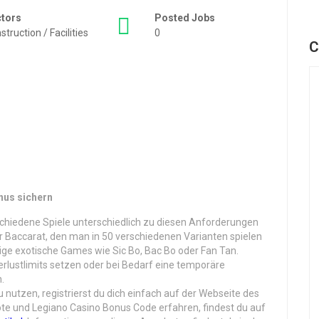
ctors
Posted Jobs
struction / Facilities
0
C
nus sichern
chiedene Spiele unterschiedlich zu diesen Anforderungen
r Baccarat, den man in 50 verschiedenen Varianten spielen
nige exotische Games wie Sic Bo, Bac Bo oder Fan Tan.
Verlustlimits setzen oder bei Bedarf eine temporäre
.
utzen, registrierst du dich einfach auf der Webseite des
e und Legiano Casino Bonus Code erfahren, findest du auf