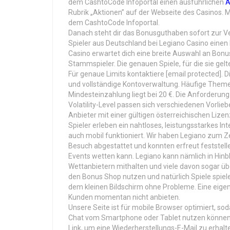
dem CashtoCode Infoportal einen ausführlichen
A
Rubrik „Aktionen” auf der Webseite des Casinos. 
dem CashtoCode Infoportal.
Danach steht dir das Bonusguthaben sofort zur Ve
Spieler aus Deutschland bei Legiano Casino einen
Casino erwartet dich eine breite Auswahl an Bonu
Stammspieler. Die genauen Spiele, für die sie gelt
Für genaue Limits kontaktiere [email protected]. D
und vollständige Kontoverwaltung. Häufige Themen
Mindesteinzahlung liegt bei 20 €. Die Anforderung
Volatility-Level passen sich verschiedenen Vorlieb
Anbieter mit einer gültigen österreichischen Lizen
Spieler erleben ein nahtloses, leistungsstarkes I
auch mobil funktioniert. Wir haben Legiano zum 
Besuch abgestattet und konnten erfreut feststelle
Events wetten kann. Legiano kann nämlich in Hinb
Wettanbietern mithalten und viele davon sogar üb
den Bonus Shop nutzen und natürlich Spiele spiel
dem kleinen Bildschirm ohne Probleme. Eine eige
Kunden momentan nicht anbieten.
Unsere Seite ist für mobile Browser optimiert, so
Chat vom Smartphone oder Tablet nutzen können.
Link, um eine Wiederherstellungs-E-Mail zu erhalt