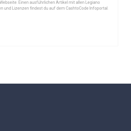
-Webseite. Einen ausführlichen Artikel mit allen Legiano
n und Lizenzen findest du auf dem CashtoCode Infoportal.