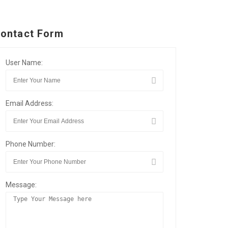
ontact Form
User Name:
Email Address:
Phone Number:
Message: