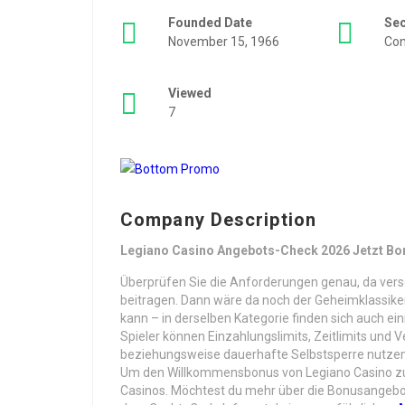
Founded Date
Se
November 15, 1966
Con
Viewed
7
Company Description
Legiano Casino Angebots-Check 2026 Jetzt Bo
Überprüfen Sie die Anforderungen genau, da vers
beitragen. Dann wäre da noch der Geheimklassike
kann – in derselben Kategorie finden sich auch ei
Spieler können Einzahlungslimits, Zeitlimits und 
beziehungsweise dauerhafte Selbstsperre nutzen
Um den Willkommensbonus von Legiano Casino zu n
Casinos. Möchtest du mehr über die Bonusangebot