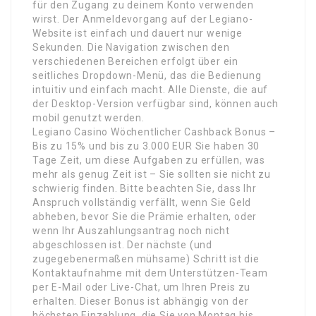
für den Zugang zu deinem Konto verwenden
wirst. Der Anmeldevorgang auf der Legiano-
Website ist einfach und dauert nur wenige
Sekunden. Die Navigation zwischen den
verschiedenen Bereichen erfolgt über ein
seitliches Dropdown-Menü, das die Bedienung
intuitiv und einfach macht. Alle Dienste, die auf
der Desktop-Version verfügbar sind, können auch
mobil genutzt werden.
Legiano Casino Wöchentlicher Cashback Bonus –
Bis zu 15% und bis zu 3.000 EUR Sie haben 30
Tage Zeit, um diese Aufgaben zu erfüllen, was
mehr als genug Zeit ist – Sie sollten sie nicht zu
schwierig finden. Bitte beachten Sie, dass Ihr
Anspruch vollständig verfällt, wenn Sie Geld
abheben, bevor Sie die Prämie erhalten, oder
wenn Ihr Auszahlungsantrag noch nicht
abgeschlossen ist. Der nächste (und
zugegebenermaßen mühsame) Schritt ist die
Kontaktaufnahme mit dem Unterstützen-Team
per E-Mail oder Live-Chat, um Ihren Preis zu
erhalten. Dieser Bonus ist abhängig von der
höchsten Einzahlung, die Sie von Montag bis