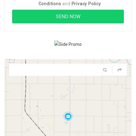
Conditions
and
Privacy Policy