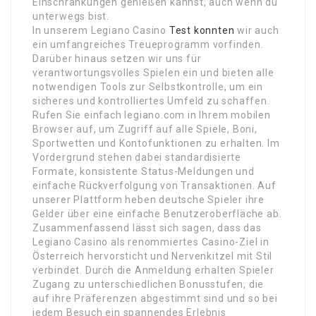
Einschränkungen genießen kannst, auch wenn du
unterwegs bist.
In unserem Legiano Casino
Test konnten
wir auch
ein umfangreiches Treueprogramm vorfinden.
Darüber hinaus setzen wir uns für
verantwortungsvolles Spielen ein und bieten alle
notwendigen Tools zur Selbstkontrolle, um ein
sicheres und kontrolliertes Umfeld zu schaffen.
Rufen Sie einfach legiano.com in Ihrem mobilen
Browser auf, um Zugriff auf alle Spiele, Boni,
Sportwetten und Kontofunktionen zu erhalten. Im
Vordergrund stehen dabei standardisierte
Formate, konsistente Status-Meldungen und
einfache Rückverfolgung von Transaktionen. Auf
unserer Plattform heben deutsche Spieler ihre
Gelder über eine einfache Benutzeroberfläche ab.
Zusammenfassend lässt sich sagen, dass das
Legiano Casino als renommiertes Casino-Ziel in
Österreich hervorsticht und Nervenkitzel mit Stil
verbindet. Durch die Anmeldung erhalten Spieler
Zugang zu unterschiedlichen Bonusstufen, die
auf ihre Präferenzen abgestimmt sind und so bei
jedem Besuch ein spannendes Erlebnis