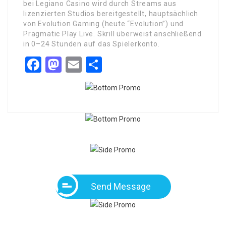
bei Legiano Casino wird durch Streams aus
lizenzierten Studios bereitgestellt, hauptsächlich
von Evolution Gaming (heute “Evolution”) und
Pragmatic Play Live. Skrill überweist anschließend
in 0–24 Stunden auf das Spielerkonto.
Facebook
Mastodon
Email
Share
Send Message