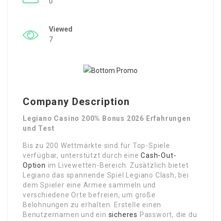
0
Viewed
7
Company Description
Legiano Casino 200% Bonus 2026 Erfahrungen
und Test
Bis zu 200 Wettmärkte sind für Top-Spiele
verfügbar, unterstützt durch eine
Cash-Out-
Option
im Livewetten-Bereich. Zusätzlich bietet
Legiano das spannende Spiel Legiano Clash, bei
dem Spieler eine Armee sammeln und
verschiedene Orte befreien, um große
Belohnungen zu erhalten. Erstelle einen
Benutzernamen und ein
sicheres
Passwort, die du