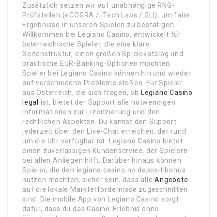
Zusätzlich setzen wir auf unabhängige RNG-
Prüfstellen (eCOGRA / iTech Labs / GLI), um faire
Ergebnisse in unseren Spielen zu bestätigen.
Willkommen bei Legiano Casino, entwickelt für
österreichische Spieler, die eine klare
Seitenstruktur, einen großen Spielekatalog und
praktische EUR-Banking-Optionen möchten.
Spieler bei Legiano Casino können hin und wieder
auf verschiedene Probleme stoßen. Für Spieler
aus Österreich, die sich fragen, ob
Legiano Casino
legal
ist, bietet der Support alle notwendigen
Informationen zur Lizenzierung und den
rechtlichen Aspekten. Du kannst den Support
jederzeit über den Live-Chat erreichen, der rund
um die Uhr verfügbar ist. Legiano Casino bietet
einen zuverlässigen Kundenservice, der Spielern
bei allen Anliegen hilft. Darüber hinaus können
Spieler, die den legiano casino no deposit bonus
nutzen möchten, sicher sein, dass alle
Angebote
auf die lokale Markterfordernisse zugeschnitten
sind. Die mobile App von Legiano Casino sorgt
dafür, dass du das Casino-Erlebnis ohne