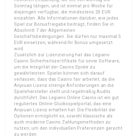
Sonntag tätigen, und ist einmal pro Woche für
diejenigen verfügbar, die mindestens 20 EUR
einzahlen. Alle Informationen darüber, wie jedes
Spiel zur Bonusfreigabe beiträgt, finden Sie in
Abschnitt 7 der Allgemeinen
Geschäftsbedingungen. Sie dürfen nur maximal 5
EUR einsetzen, während Ihr Bonus umgesetzt
wird.
Zusätzlich zur Lizenzierung hat das Legiano
Casino Sicherheitszertifikate für seine Software,
um die Integrität der Casino Spiele zu
gewährleisten. Spieler können sich darauf
verlassen, dass das Casino fair arbeitet, da die
Anjouan Lizenz strenge Anforderungen an die
Spielehersteller stellt und regelmäßig Audits
durchführt. Das Legiano Online Casino ist ein gut
reguliertes Online-Glücksspielportal, das eine
Anjouan Lizenz erhalten hat. Die Flexibilität der
Optionen ermöglicht es, sowohl klassische als
auch moderne Casino Zahlungsmethoden zu
nutzen, um den individuellen Präferenzen gerecht
zu werden.