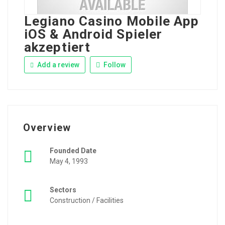
Legiano Casino Mobile App
iOS & Android Spieler
akzeptiert
Add a review
Follow
Overview
Founded Date
May 4, 1993
Sectors
Construction / Facilities