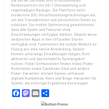
Die Server befinden sich in hochsicheren
Rechenzentren mit 24/7-Überwachung und
regelmäßigen Backups. Die Plattform setzt
modernste SSL-Verschlüsselungstechnologie ein,
um alle Transaktionen und persönlichen Daten zu
schützen. Die mobile Optimierung gewährleistet,
dass alle Spiele und Features ohne
Einschränkungen verfügbar bleiben. Obwohl keine
dedizierten Apps in den offiziellen Stores
verfügbar sind, funktioniert die mobile Website so
flüssig wie eine native Anwendung. Spieler
können unterwegs Einzahlungen tätigen, Boni
aktivieren und das komplette Spielangebot
nutzen. Poker-Enthusiasten finden Video-Poker-
Automaten sowie Caribbean Stud und andere
Poker-Varianten. Instant Games umfassen
digitale Rubbellose, Keno und Bingo-Varianten für
Spieler, die sofortige Ergebnisse bevorzugen.
Facebook
Mastodon
Email
Share