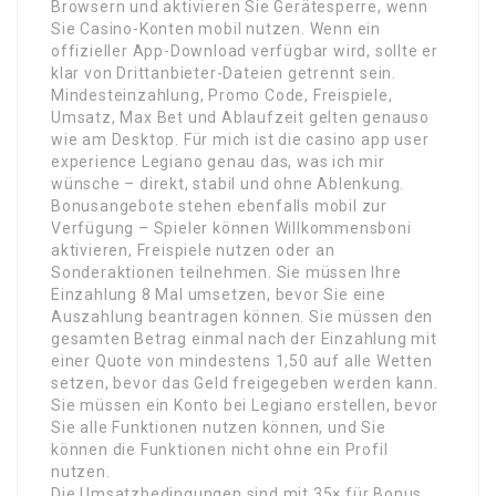
Browsern und aktivieren Sie Gerätesperre, wenn
Sie Casino-Konten mobil nutzen. Wenn ein
offizieller App-Download verfügbar wird, sollte er
klar von Drittanbieter-Dateien getrennt sein.
Mindesteinzahlung, Promo Code, Freispiele,
Umsatz, Max Bet und Ablaufzeit gelten genauso
wie am Desktop. Für mich ist die casino app user
experience Legiano genau das, was ich mir
wünsche – direkt, stabil und ohne Ablenkung.
Bonusangebote stehen ebenfalls mobil zur
Verfügung – Spieler können Willkommensboni
aktivieren, Freispiele nutzen oder an
Sonderaktionen teilnehmen. Sie müssen Ihre
Einzahlung 8 Mal umsetzen, bevor Sie eine
Auszahlung beantragen können. Sie müssen den
gesamten Betrag einmal nach der Einzahlung mit
einer Quote von mindestens 1,50 auf alle Wetten
setzen, bevor das Geld freigegeben werden kann.
Sie müssen ein Konto bei Legiano erstellen, bevor
Sie alle Funktionen nutzen können, und Sie
können die Funktionen nicht ohne ein Profil
nutzen.
Die Umsatzbedingungen sind mit 35× für Bonus