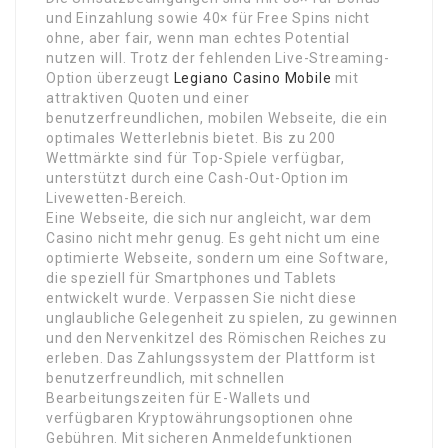
und Einzahlung sowie 40× für Free Spins nicht
ohne, aber fair, wenn man echtes Potential
nutzen will. Trotz der fehlenden Live-Streaming-
Option überzeugt
Legiano Casino Mobile
mit
attraktiven Quoten und einer
benutzerfreundlichen, mobilen Webseite, die ein
optimales Wetterlebnis bietet. Bis zu 200
Wettmärkte sind für Top-Spiele verfügbar,
unterstützt durch eine Cash-Out-Option im
Livewetten-Bereich.
Eine Webseite, die sich nur angleicht, war dem
Casino nicht mehr genug. Es geht nicht um eine
optimierte Webseite, sondern um eine Software,
die speziell für Smartphones und Tablets
entwickelt wurde. Verpassen Sie nicht diese
unglaubliche Gelegenheit zu spielen, zu gewinnen
und den Nervenkitzel des Römischen Reiches zu
erleben. Das Zahlungssystem der Plattform ist
benutzerfreundlich, mit schnellen
Bearbeitungszeiten für E-Wallets und
verfügbaren Kryptowährungsoptionen ohne
Gebühren. Mit sicheren Anmeldefunktionen