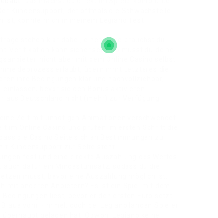
gebaut
. Das machst du direkt im Spielerkonto unter
Der Kundensupport, der oftmals die Schwachstelle
n ist, konnte mich in meinem Legiano Test
iträge stehen klar dabei, einen Code brauchst du
ent-Verifikation kann sicher sein. So musst du deine
gsanbieter, nicht aber mit dem Online Casino selbst
 Anmeldeprozess erlaubt, übernimmt Letzteres die
ieren ihre Bedingungen klar und nachvollziehbar,
 einlassen, bevor sie den Bonus aktivieren.
er aus Deutschland nicht (mehr) zur Verfügung
r keine Zeit mit unnötigen Animationen verschwendet
eit im Online Casino und prüfen im ersten Schritt die
 dass die Casino Seite sich an Bestimmungen zu
mit Kundensupport zur Seite steht.
ungen fest und eine direkte Auszahlung des Wertes
gilt auch dafür ein Mindestumsatz, sodass du die
tzen musst, bevor eine Auszahlung möglich ist.
ch mit anderen Anbietern? Es ist ein Spiel mit dem
e Bedingungen liest, bevor er den ersten Euro setzt.
 Blaue vom Himmel, doch bei Legiano landen Spieler
in überhaupt geladen hat. Obwohl Legiano keine