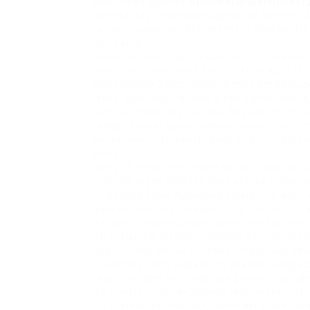
auch einen eigenen
Sportwettenbereich ein
dem Punkt „Verantwortungsvolles Spielen”. 
von ausländischen Anbietern für Sportwette
überzeugen.
Mindesteinzahlung, Einsatzlimit und Spielbe
nicht. Ein Casino ohne die sofortige Auto-Id
persönlichen Daten lediglich mit dem Zahlun
teilen. Während Ersteres einen schnelleren
Kontoverifizierung. Seriöse Anbieter formul
sodass Spieler genau wissen, worauf sie sich
Anzumerken ist jedoch, dass diese für Spiel
stehen.
Wer sich registriert, merkt sofort, dass hie
wird. Wir legen größten Wert auf die Sicherh
Zulassung eines Anbieters. Überprüfe auch,
Datenschutz und Spielerschutz hält und dir 
Die Bonus-Bedingungen halten alle Bestimm
der Freispiele ist nicht möglich. Allerdings 
Gewinne wie Bonus-Guthaben mehrfach einse
Wie schlägt sich Legiano im direkten Verglei
Feuer, bei dem nur derjenige gewinnt, der di
Die meisten Online-Casinos versprechen das
oft in einer Datenwüste, bevor der erste Sp