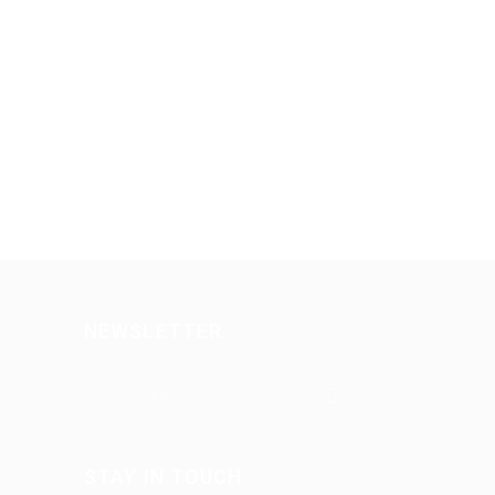
NEWSLETTER
STAY IN TOUCH