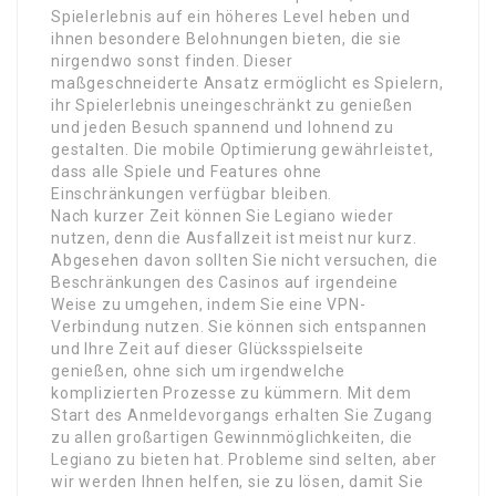
Spielerlebnis auf ein höheres Level heben und
ihnen besondere Belohnungen bieten, die sie
nirgendwo sonst finden. Dieser
maßgeschneiderte Ansatz ermöglicht es Spielern,
ihr Spielerlebnis uneingeschränkt zu genießen
und jeden Besuch spannend und lohnend zu
gestalten. Die mobile Optimierung gewährleistet,
dass alle Spiele und Features ohne
Einschränkungen verfügbar bleiben.
Nach kurzer Zeit können Sie Legiano wieder
nutzen, denn die Ausfallzeit ist meist nur kurz.
Abgesehen davon sollten Sie nicht versuchen, die
Beschränkungen des Casinos auf irgendeine
Weise zu umgehen, indem Sie eine VPN-
Verbindung nutzen. Sie können sich entspannen
und Ihre Zeit auf dieser Glücksspielseite
genießen, ohne sich um irgendwelche
komplizierten Prozesse zu kümmern. Mit dem
Start des Anmeldevorgangs erhalten Sie Zugang
zu allen großartigen Gewinnmöglichkeiten, die
Legiano zu bieten hat. Probleme sind selten, aber
wir werden Ihnen helfen, sie zu lösen, damit Sie