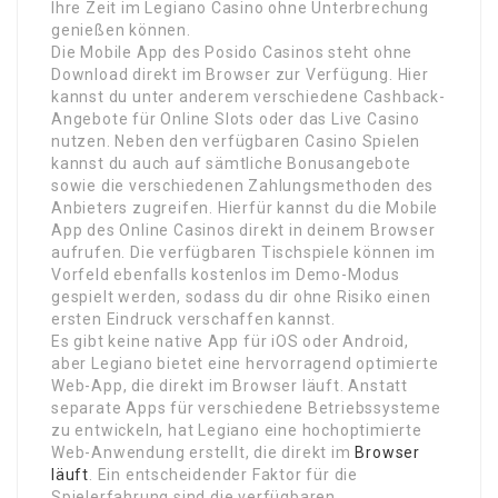
Ihre Zeit im Legiano Casino ohne Unterbrechung
genießen können.
Die Mobile App des Posido Casinos steht ohne
Download direkt im Browser zur Verfügung. Hier
kannst du unter anderem verschiedene Cashback-
Angebote für Online Slots oder das Live Casino
nutzen. Neben den verfügbaren Casino Spielen
kannst du auch auf sämtliche Bonusangebote
sowie die verschiedenen Zahlungsmethoden des
Anbieters zugreifen. Hierfür kannst du die Mobile
App des Online Casinos direkt in deinem Browser
aufrufen. Die verfügbaren Tischspiele können im
Vorfeld ebenfalls kostenlos im Demo-Modus
gespielt werden, sodass du dir ohne Risiko einen
ersten Eindruck verschaffen kannst.
Es gibt keine native App für iOS oder Android,
aber Legiano bietet eine hervorragend optimierte
Web-App, die direkt im Browser läuft. Anstatt
separate Apps für verschiedene Betriebssysteme
zu entwickeln, hat Legiano eine hochoptimierte
Web-Anwendung erstellt, die direkt im
Browser
läuft
. Ein entscheidender Faktor für die
Spielerfahrung sind die verfügbaren