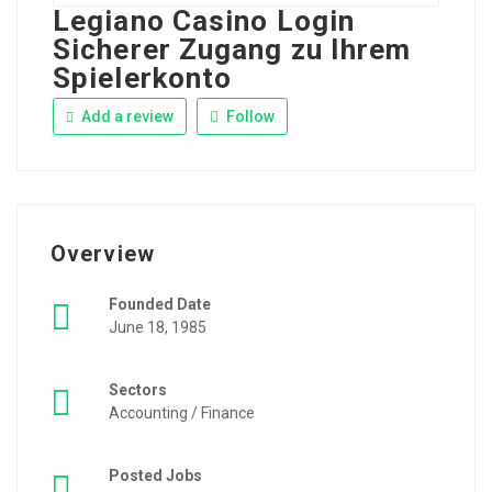
Legiano Casino Login
Sicherer Zugang zu Ihrem
Spielerkonto
Add a review
Follow
Overview
Founded Date
June 18, 1985
Sectors
Accounting / Finance
Posted Jobs