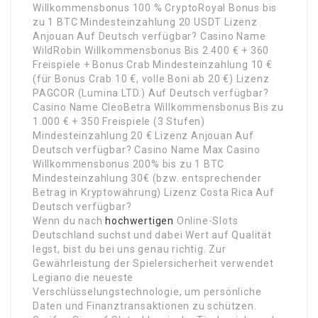
Willkommensbonus 100 % CryptoRoyal Bonus bis
zu 1 BTC Mindesteinzahlung 20 USDT Lizenz
Anjouan Auf Deutsch verfügbar? Casino Name
WildRobin Willkommensbonus Bis 2.400 € + 360
Freispiele + Bonus Crab Mindesteinzahlung 10 €
(für Bonus Crab 10 €, volle Boni ab 20 €) Lizenz
PAGCOR (Lumina LTD.) Auf Deutsch verfügbar?
Casino Name CleoBetra Willkommensbonus Bis zu
1.000 € + 350 Freispiele (3 Stufen)
Mindesteinzahlung 20 € Lizenz Anjouan Auf
Deutsch verfügbar? Casino Name Max Casino
Willkommensbonus 200% bis zu 1 BTC
Mindesteinzahlung 30€ (bzw. entsprechender
Betrag in Kryptowährung) Lizenz Costa Rica Auf
Deutsch verfügbar?
Wenn du nach
hochwertigen
Online-Slots
Deutschland suchst und dabei Wert auf Qualität
legst, bist du bei uns genau richtig. Zur
Gewährleistung der Spielersicherheit verwendet
Legiano die neueste
Verschlüsselungstechnologie, um persönliche
Daten und Finanztransaktionen zu schützen.