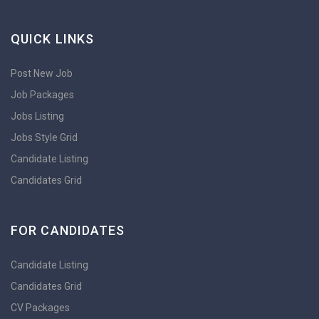
QUICK LINKS
Post New Job
Job Packages
Jobs Listing
Jobs Style Grid
Candidate Listing
Candidates Grid
FOR CANDIDATES
Candidate Listing
Candidates Grid
CV Packages