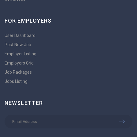
FOR EMPLOYERS
User Dashboard
Post New Job
Employer Listing
Employers Grid
Job Packages
Jobs Listing
NEWSLETTER