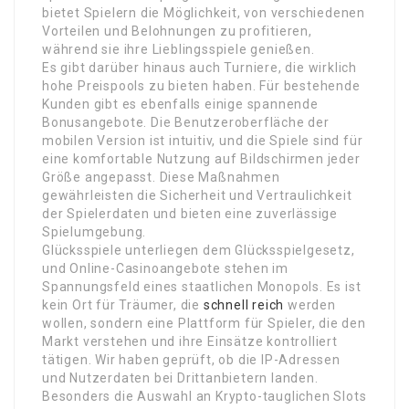
bietet Spielern die Möglichkeit, von verschiedenen
Vorteilen und Belohnungen zu profitieren,
während sie ihre Lieblingsspiele genießen.
Es gibt darüber hinaus auch Turniere, die wirklich
hohe Preispools zu bieten haben. Für bestehende
Kunden gibt es ebenfalls einige spannende
Bonusangebote. Die Benutzeroberfläche der
mobilen Version ist intuitiv, und die Spiele sind für
eine komfortable Nutzung auf Bildschirmen jeder
Größe angepasst. Diese Maßnahmen
gewährleisten die Sicherheit und Vertraulichkeit
der Spielerdaten und bieten eine zuverlässige
Spielumgebung.
Glücksspiele unterliegen dem Glücksspielgesetz,
und Online-Casinoangebote stehen im
Spannungsfeld eines staatlichen Monopols. Es ist
kein Ort für Träumer, die
schnell reich
werden
wollen, sondern eine Plattform für Spieler, die den
Markt verstehen und ihre Einsätze kontrolliert
tätigen. Wir haben geprüft, ob die IP-Adressen
und Nutzerdaten bei Drittanbietern landen.
Besonders die Auswahl an Krypto-tauglichen Slots