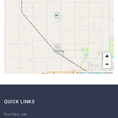
+
−
Leaflet
|
©
OpenStreetMap
contributors
QUICK LINKS
Post New Job