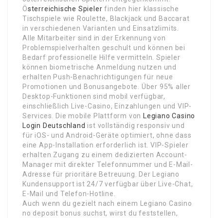
Ö
sterreichische Spieler
finden hier klassische
Tischspiele wie Roulette, Blackjack und Baccarat
in verschiedenen Varianten und Einsatzlimits.
Alle Mitarbeiter sind in der Erkennung von
Problemspielverhalten geschult und können bei
Bedarf professionelle Hilfe vermitteln. Spieler
können biometrische Anmeldung nutzen und
erhalten Push-Benachrichtigungen für neue
Promotionen und Bonusangebote. Über 95% aller
Desktop-Funktionen sind mobil verfügbar,
einschließlich Live-Casino, Einzahlungen und VIP-
Services. Die mobile Plattform von
Legiano Casino
Login Deutschland
ist vollständig responsiv und
für iOS- und Android-Geräte optimiert, ohne dass
eine App-Installation erforderlich ist. VIP-Spieler
erhalten Zugang zu einem dedizierten Account-
Manager mit direkter Telefonnummer und E-Mail-
Adresse für prioritäre Betreuung. Der Legiano
Kundensupport ist 24/7 verfügbar über Live-Chat,
E-Mail und Telefon-Hotline.
Auch wenn du gezielt nach einem Legiano Casino
no deposit bonus suchst, wirst du feststellen,