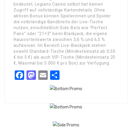
bedeutet, Legiano Casino selbst hat keinen
Zugriff auf vollständige Kartendetails. Ohne
aktiven Bonus können Spielerinnen und Spieler
die vollständige Bandbreite der Live-Tische
nutzen, einschließlich Side-Bets wie “Perfect
Pairs” oder “21+3” beim Blackjack, die eigene
Hausvorteilswerte zwischen 3,6 % und 6,5 %
aufweisen. Im Bereich Live-Blackjack stehen
sowohl Standard-Tische (Mindesteinsatz ab 0,50
€ bis 5 €) als auch VIP-Tische (Mindesteinsatz 25
€, Maximal bis 5.000 € pro Box) zur Verfügung.
Facebook
Mastodon
Email
Share