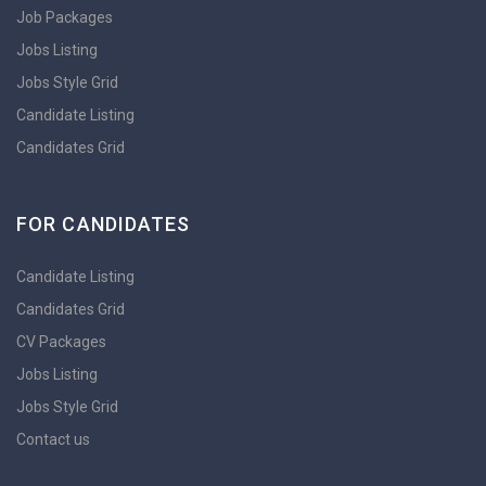
Job Packages
Jobs Listing
Jobs Style Grid
Candidate Listing
Candidates Grid
FOR CANDIDATES
Candidate Listing
Candidates Grid
CV Packages
Jobs Listing
Jobs Style Grid
Contact us