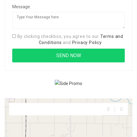
Message:
By clicking checkbox, you agree to our
Terms and
Conditions
and
Privacy Policy