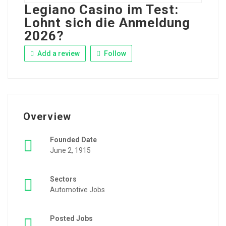
Legiano Casino im Test:
Lohnt sich die Anmeldung
2026?
Add a review
Follow
Overview
Founded Date
June 2, 1915
Sectors
Automotive Jobs
Posted Jobs