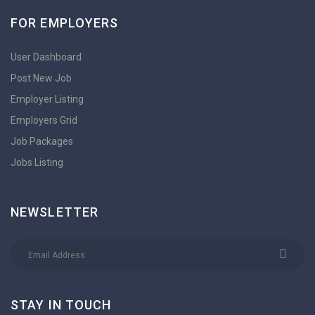
FOR EMPLOYERS
User Dashboard
Post New Job
Employer Listing
Employers Grid
Job Packages
Jobs Listing
NEWSLETTER
STAY IN TOUCH