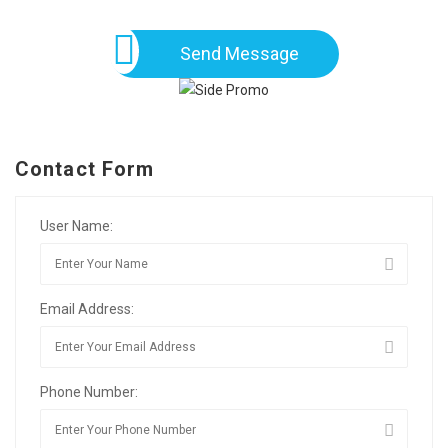
Send Message
Contact Form
User Name:
Email Address:
Phone Number: