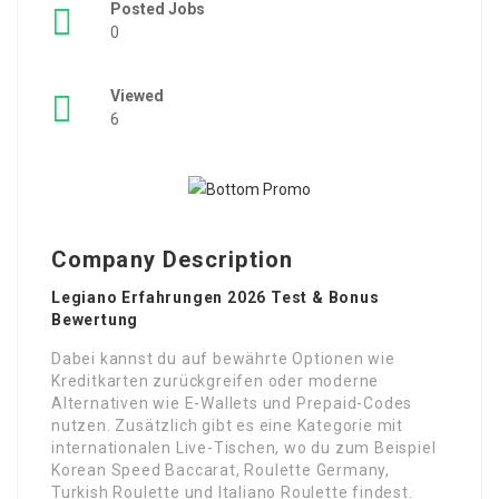
Posted Jobs
0
Viewed
6
Company Description
Legiano Erfahrungen 2026 Test & Bonus
Bewertung
Dabei kannst du auf bewährte Optionen wie
Kreditkarten zurückgreifen oder moderne
Alternativen wie E-Wallets und Prepaid-Codes
nutzen. Zusätzlich gibt es eine Kategorie mit
internationalen Live-Tischen, wo du zum Beispiel
Korean Speed Baccarat, Roulette Germany,
Turkish Roulette und Italiano Roulette findest.