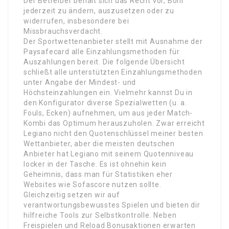
Der Betreiber behält sich das Recht vor, Boni
jederzeit zu ändern, auszusetzen oder zu
widerrufen, insbesondere bei
Missbrauchsverdacht.
Der Sportwettenanbieter stellt mit Ausnahme der
Paysafecard alle Einzahlungsmethoden für
Auszahlungen bereit. Die folgende Übersicht
schließt alle unterstützten Einzahlungsmethoden
unter Angabe der Mindest- und
Höchsteinzahlungen ein. Vielmehr kannst Du in
den Konfigurator diverse Spezialwetten (u. a.
Fouls, Ecken) aufnehmen, um aus jeder Match-
Kombi das Optimum herauszuholen. Zwar erreicht
Legiano nicht den Quotenschlüssel meiner besten
Wettanbieter, aber die meisten deutschen
Anbieter hat Legiano mit seinem Quotenniveau
locker in der Tasche. Es ist ohnehin kein
Geheimnis, dass man für Statistiken eher
Websites wie Sofascore nutzen sollte.
Gleichzeitig setzen wir auf
verantwortungsbewusstes Spielen und bieten dir
hilfreiche Tools zur Selbstkontrolle. Neben
Freispielen und Reload Bonusaktionen erwarten