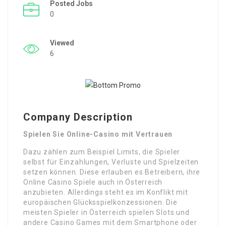
Posted Jobs
0
Viewed
6
Company Description
Spielen Sie Online-Casino mit Vertrauen
Dazu zählen zum Beispiel Limits, die Spieler
selbst für Einzahlungen, Verluste und Spielzeiten
setzen können. Diese erlauben es Betreibern, ihre
Online Casino Spiele auch in Österreich
anzubieten. Allerdings steht es im Konflikt mit
europäischen Glücksspielkonzessionen. Die
meisten Spieler in Österreich spielen Slots und
andere Casino Games mit dem Smartphone oder