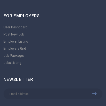
FOR EMPLOYERS
User Dashboard
Post New Job
Employer Listing
Employers Grid
Job Packages
Jobs Listing
NEWSLETTER