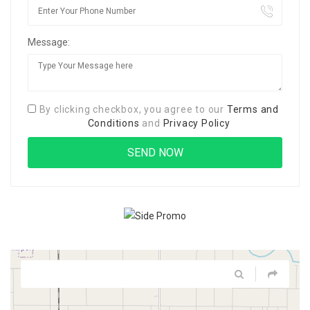
Message:
By clicking checkbox, you agree to our
Terms and
Conditions
and
Privacy Policy