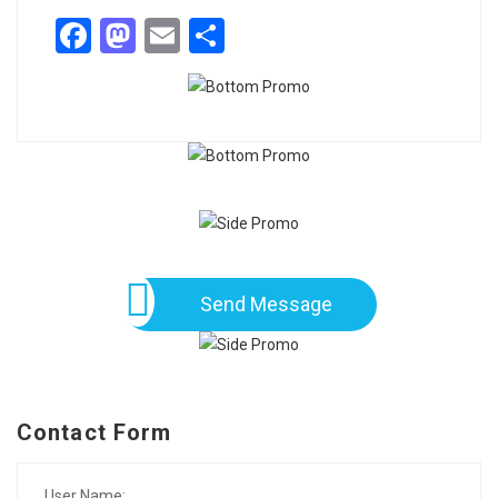
Facebook
Mastodon
Email
Share
Send Message
Contact Form
User Name: