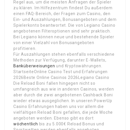
Regel aus, um die meisten Anfragen der Spieler
zu klären. Im Hilfezentrum findest Du außerdem
einen FAQ-Bereich, der Fragen zum Casino, den
Ein- und Auszahlungen, Bonusangeboten und dem
Spielerkonto beantwortet. Die von Legiano Casino
angebotenen Filteroptionen sind sehr praktisch.
Bei Legiano können neue und bestehende Spieler
von einer Vielzahl von Bonusangeboten
profitieren.
Für Auszahlungen stehen ebenfalls verschiedene
Methoden zur Verfügung, darunter E-Wallets,
Banküberweisungen
und Kryptowährungen.
StartseiteOnline Casino Test und Erfahrungen
2026Beste Online Casinos 2026Legiano Casino
Die Reload Boni fallen hingegen nicht so
umfangreich aus wie in anderen Casinos, werden
aber durch die zwei angebotenen Cashback Boni
wieder etwas ausgeglichen. In unseren PowerUp
Casino Erfahrungen haben uns vor allem die
vielfältigen Reload Boni gefallen, die jede Woche
angeboten werden. Ebenso gibt es dort
wöchentlich
bis zu 5.000€ Reload Bonus und
Sportwetten werden ebenfalls angeboten.