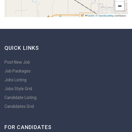
−
Leaflet
|
©
OpenStreetMap
contributors
QUICK LINKS
Post New Job
Job Packages
Jobs Listing
Jobs Style Grid
Candidate Listing
Candidates Grid
FOR CANDIDATES