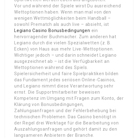
Vor und während der Spiele wirst Du ausreichend
Wettoptionen haben. Wenn man mal von den
wenigen Wettmöglichkeiten beim Handball –
sowohl Prematch als auch live – absieht, ist
Legiano Casino Bonusbedingungen
ein
hervorragender Buchmacher. Zum anderen hat
Legiano durch die vielen Spezialwetten (z. B.
Ecken) von Haus aus mehr Live-Wettoptionen.
Wichtiger jedoch – und darin schneidet Legiano
ausgezeichnet ab – ist die Verfügbarkeit an
Wettoptionen während des Spiels.
Spielersicherheit und faire Spielpraktiken bilden
das Fundament jedes seriösen Online-Casinos,
und Legiano nimmt diese Verantwortung sehr
ernst. Die Supportmitarbeiter beweisen
Kompetenz im Umgang mit Fragen zum Konto, der
Klärung von Bonusbedingungen,
Zahlungsanfragen und der Fehlerbehebung bei
technischen Problemen. Das Casino benötigt in
der Regel drei Werktage für die Bearbeitung von
Auszahlungsanfragen und gehört damit zu den
langsameren Anbietern der Branche.