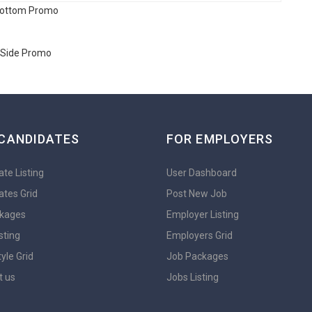
CANDIDATES
FOR EMPLOYERS
te Listing
User Dashboard
ates Grid
Post New Job
kages
Employer Listing
sting
Employers Grid
yle Grid
Job Packages
t us
Jobs Listing