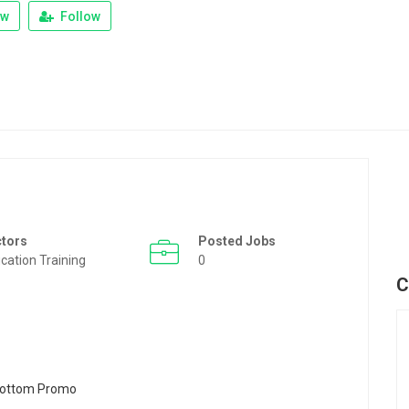
ew
Follow
ctors
Posted Jobs
cation Training
0
C