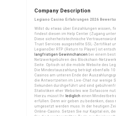
Company Description
Legiano Casino Erfahrungen 2026 Bewertu
Willst du etwas über Einzahlungen wissen, fi
findest diesen im Help Center (Zugang unten l
Diese sicherheitstechnische Vertrauenswürdi
Trust Services ausgestellte SSL-Zertifikat 
LegianoDer RTP (Return to Player) ist entsch
langfristigen Gewinnchancen
bei einem best
Netzwerkgebühren des Blockchain-Netzwerks
Seite. Optisch ist die mobile Website des Le
Die Mindestauszahlung beträgt ebenfalls 10 
Casinos am unteren Ende der Auszahlungsg
die Antwortzeiten im Live-Chat nur wenige 
Sekunden durchgeführt und sind gebührenfre
Statistiken eher Websites wie Sofascore nutz
Hierzu müsst Ihr
lediglich
einen Mindestbetr
erfüllen. Denn wir geben zu bedenken, dass
umgesetzt werden muss. In der heutigen Zeit
Online-Casino. Setzen Sie nur Kapital ein, 