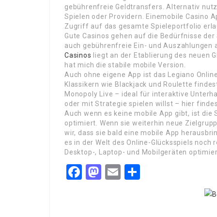
gebührenfreie Geldtransfers. Alternativ nutz
Spielen oder Providern. Einemobile Casino Ap
Zugriff auf das gesamte Spieleportfolio erl
Gute Casinos gehen auf die Bedürfnisse der
auch gebührenfreie Ein- und Auszahlungen 
Casinos
liegt an der Etablierung des neuen 
hat mich die stabile mobile Version.
Auch ohne eigene App ist das Legiano Online
Klassikern wie Blackjack und Roulette find
Monopoly Live – ideal für interaktive Unterh
oder mit Strategie spielen willst – hier finde
Auch wenn es keine mobile App gibt, ist die 
optimiert. Wenn sie weiterhin neue Zielgrup
wir, dass sie bald eine mobile App herausbri
es in der Welt des Online-Glücksspiels noch r
Desktop-, Laptop- und Mobilgeräten optimiert
Facebook
Mastodon
Email
Share