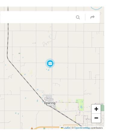
+
−
Leaflet
|
©
OpenStreetMap
contributors