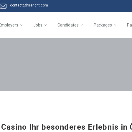
contact@hireright.com
Employers
Jobs
Candidates
Packages
Pa
Casino Ihr besonderes Erlebnis in 