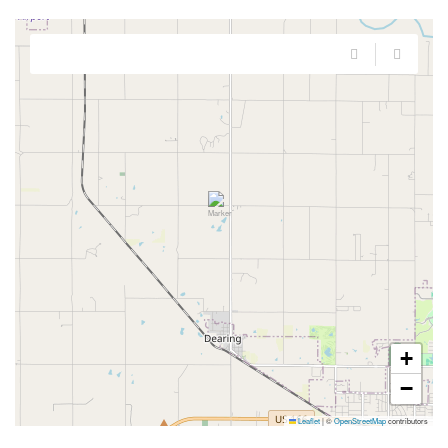
+
−
Leaflet
|
©
OpenStreetMap
contributors