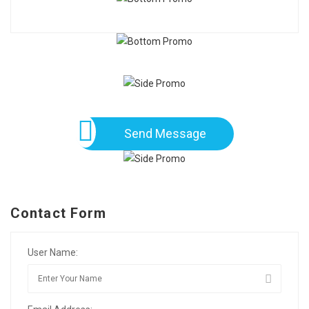
Send Message
Contact Form
User Name: