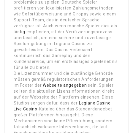
problemlos zu spielen. Deutsche Spieler
profitieren von lokalisierten Zahlungsmethoden
wie Sofortüberweisung und Giropay sowie einem
Support-Team, das in deutscher Sprache
verfügbar ist. Auch wenn manche Spieler dies als
lästig
empfinden, ist der Verifizierungsprozess
unerlässlich, um eine sichere und zuverlässige
Spielumgebung im Legiano Casino zu
gewährleisten. Das Casino verbessert
kontinuierlich das Gameplay und den
Kundenservice, um ein erstklassiges Spielerlebnis
für alle zu bieten.
Die Lizenznummer und die zuständige Behörde
müssen gemäß regulatorischen Anforderungen
im Footer der
Webseite angegeben
sein. Spieler
sollten die aktuellen Lizenzinformationen direkt
auf der Webseite der Plattform einsehen. Diese
Studios sorgen dafür, dass der
Legiano Casino
Live Casino
-Katalog über das Standardangebot
großer Plattformen hinausgeht. Diese
Mechanismen sind keine Pflichtübung, sondern
tatsächlich wirksame Interventionen, die laut
Forschungsliteratur problematisches