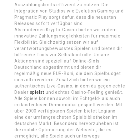
Auszahlungslimits effizient zu nutzen. Die
Integration von Studios wie Evolution Gaming und
Pragmatic Play sorgt dafür, dass die neuesten
Releases sofort verfügbar sind.
Als modernes Krypto-Casino bieten wir zudem
innovative Zahlungsmöglichkeiten für maximale
Flexibilität. Gleichzeitig setzen wir auf
verantwortungsbewusstes Spielen und bieten dir
hilfreiche Tools zur Selbstkontrolle. Unsere
Aktionen sind speziell auf Online-Slots
Deutschland abgestimmt und bieten dir
regelmäßig neue EUR-Boni, die dein Spielbudget
sinnvoll erweitern. Zusätzlich bieten wir ein
authentisches Live-Casino, in dem du gegen echte
Dealer
spielst
und echtes Casino-Feeling genießt.
Alle Spiele können sowohl im Echtgeld- als auch
im kostenlosen Demomodus gespielt werden. Mit
über 2000 verfügbaren Spielen bietet Legiano
eine der umfangreichsten Spielbibliotheken im
deutschen Markt. Besonders hervorzuheben ist
die mobile Optimierung der Webseite, die es
ermöglicht, alle Spiele auch unterwegs