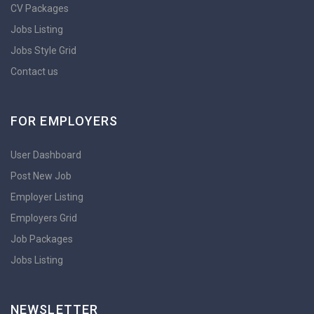
CV Packages
Jobs Listing
Jobs Style Grid
Contact us
FOR EMPLOYERS
User Dashboard
Post New Job
Employer Listing
Employers Grid
Job Packages
Jobs Listing
NEWSLETTER