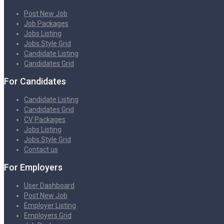
Post New Job
Job Packages
Jobs Listing
Jobs Style Grid
Candidate Listing
Candidates Grid
For Candidates
Candidate Listing
Candidates Grid
CV Packages
Jobs Listing
Jobs Style Grid
Contact us
For Employers
User Dashboard
Post New Job
Employer Listing
Employers Grid