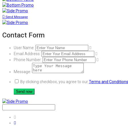
Send Message
Contact Form
User Name:
Email Address:
Phone Number:
Message:
By clicking checkbox, you agree to our
Terms and Condition