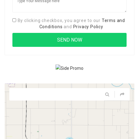
By clicking checkbox, you agree to our
Terms and
Conditions
and
Privacy Policy