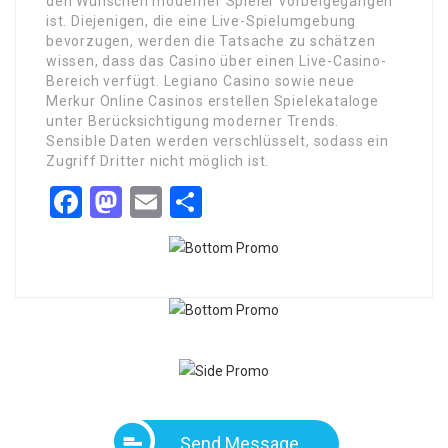
den Wünschen moderner Spieler vorbeigegangen
ist. Diejenigen, die eine Live-Spielumgebung
bevorzugen, werden die Tatsache zu schätzen
wissen, dass das Casino über einen Live-Casino-
Bereich verfügt. Legiano Casino sowie neue
Merkur Online Casinos erstellen Spielekataloge
unter Berücksichtigung moderner Trends.
Sensible Daten werden verschlüsselt, sodass ein
Zugriff Dritter nicht möglich ist.
Facebook
Mastodon
Email
Share
Send Message