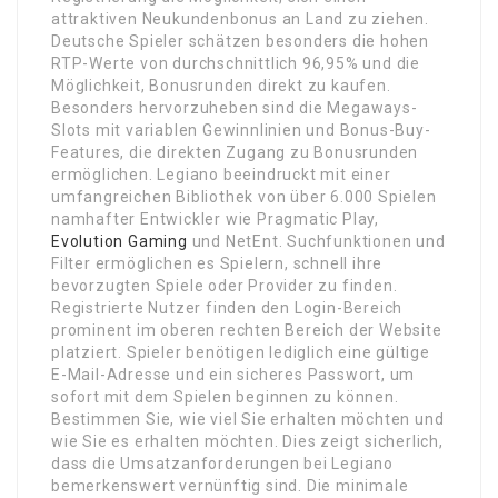
attraktiven Neukundenbonus an Land zu ziehen.
Deutsche Spieler schätzen besonders die hohen
RTP-Werte von durchschnittlich 96,95% und die
Möglichkeit, Bonusrunden direkt zu kaufen.
Besonders hervorzuheben sind die Megaways-
Slots mit variablen Gewinnlinien und Bonus-Buy-
Features, die direkten Zugang zu Bonusrunden
ermöglichen. Legiano beeindruckt mit einer
umfangreichen Bibliothek von über 6.000 Spielen
namhafter Entwickler wie Pragmatic Play,
Evolution Gaming
und NetEnt. Suchfunktionen und
Filter ermöglichen es Spielern, schnell ihre
bevorzugten Spiele oder Provider zu finden.
Registrierte Nutzer finden den Login-Bereich
prominent im oberen rechten Bereich der Website
platziert. Spieler benötigen lediglich eine gültige
E-Mail-Adresse und ein sicheres Passwort, um
sofort mit dem Spielen beginnen zu können.
Bestimmen Sie, wie viel Sie erhalten möchten und
wie Sie es erhalten möchten. Dies zeigt sicherlich,
dass die Umsatzanforderungen bei Legiano
bemerkenswert vernünftig sind. Die minimale