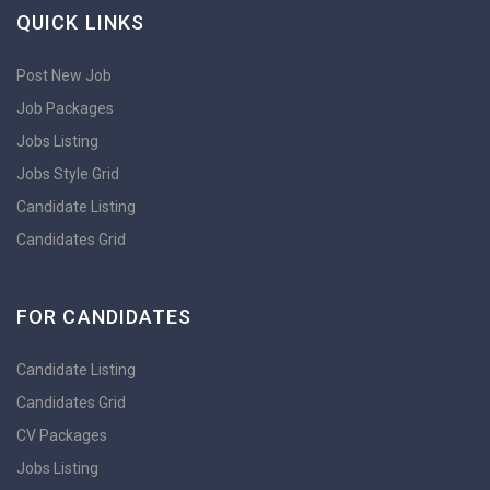
QUICK LINKS
Post New Job
Job Packages
Jobs Listing
Jobs Style Grid
Candidate Listing
Candidates Grid
FOR CANDIDATES
Candidate Listing
Candidates Grid
CV Packages
Jobs Listing