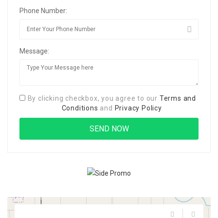
Phone Number:
Message:
By clicking checkbox, you agree to our
Terms and
Conditions
and
Privacy Policy