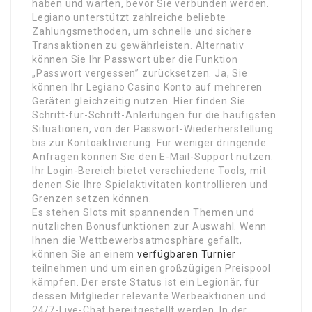
haben und warten, bevor Sie verbunden werden.
Legiano unterstützt zahlreiche beliebte
Zahlungsmethoden, um schnelle und sichere
Transaktionen zu gewährleisten. Alternativ
können Sie Ihr Passwort über die Funktion
„Passwort vergessen” zurücksetzen. Ja, Sie
können Ihr Legiano Casino Konto auf mehreren
Geräten gleichzeitig nutzen. Hier finden Sie
Schritt-für-Schritt-Anleitungen für die häufigsten
Situationen, von der Passwort-Wiederherstellung
bis zur Kontoaktivierung. Für weniger dringende
Anfragen können Sie den E-Mail-Support nutzen.
Ihr Login-Bereich bietet verschiedene Tools, mit
denen Sie Ihre Spielaktivitäten kontrollieren und
Grenzen setzen können.
Es stehen Slots mit spannenden Themen und
nützlichen Bonusfunktionen zur Auswahl. Wenn
Ihnen die Wettbewerbsatmosphäre gefällt,
können Sie an einem
verfügbaren Turnier
teilnehmen und um einen großzügigen Preispool
kämpfen. Der erste Status ist ein Legionär, für
dessen Mitglieder relevante Werbeaktionen und
24/7-Live-Chat bereitgestellt werden. In der