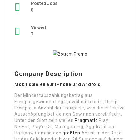
Posted Jobs
0
Viewed
7
Company Description
Mobil spielen auf iPhone und Android
Der Mindestauszahlungsbetrag aus
Freispielgewinnen liegt gewöhnlich bei 0,10 € je
Freispiel × Anzahl der Freispiele, was die effektive
Ausschöpfung bei kleinen Gewinnen vereinfacht.
Unter den Slottiteln stellen
Pragmatic
Play,
NetEnt, Play’n GO, Microgaming, Yggdrasil und
Hacksaw Gaming den
größten
Anteil. In der Regel
ist das Geld innerhalb von 24 Stunden auf deinem