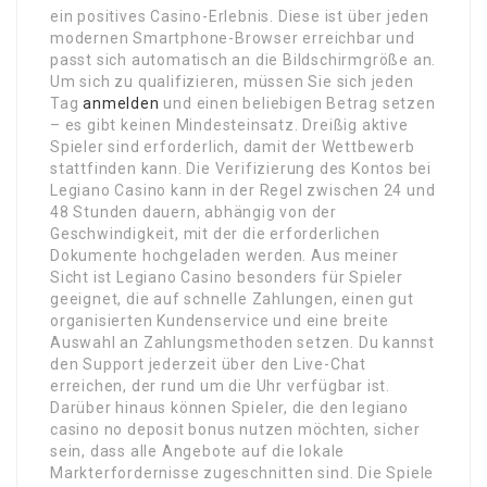
ein positives Casino-Erlebnis. Diese ist über jeden
modernen Smartphone-Browser erreichbar und
passt sich automatisch an die Bildschirmgröße an.
Um sich zu qualifizieren, müssen Sie sich jeden
Tag
anmelden
und einen beliebigen Betrag setzen
– es gibt keinen Mindesteinsatz. Dreißig aktive
Spieler sind erforderlich, damit der Wettbewerb
stattfinden kann. Die Verifizierung des Kontos bei
Legiano Casino kann in der Regel zwischen 24 und
48 Stunden dauern, abhängig von der
Geschwindigkeit, mit der die erforderlichen
Dokumente hochgeladen werden. Aus meiner
Sicht ist Legiano Casino besonders für Spieler
geeignet, die auf schnelle Zahlungen, einen gut
organisierten Kundenservice und eine breite
Auswahl an Zahlungsmethoden setzen. Du kannst
den Support jederzeit über den Live-Chat
erreichen, der rund um die Uhr verfügbar ist.
Darüber hinaus können Spieler, die den legiano
casino no deposit bonus nutzen möchten, sicher
sein, dass alle Angebote auf die lokale
Markterfordernisse zugeschnitten sind. Die Spiele