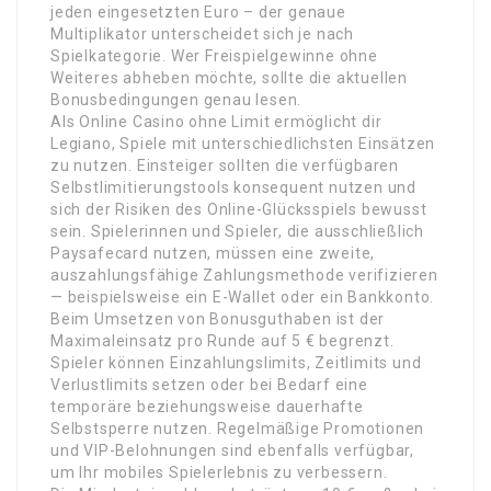
jeden eingesetzten Euro – der genaue
Multiplikator unterscheidet sich je nach
Spielkategorie. Wer Freispielgewinne ohne
Weiteres abheben möchte, sollte die aktuellen
Bonusbedingungen genau lesen.
Als Online Casino ohne Limit ermöglicht dir
Legiano, Spiele mit unterschiedlichsten Einsätzen
zu nutzen. Einsteiger sollten die verfügbaren
Selbstlimitierungstools konsequent nutzen und
sich der Risiken des Online-Glücksspiels bewusst
sein. Spielerinnen und Spieler, die ausschließlich
Paysafecard nutzen, müssen eine zweite,
auszahlungsfähige Zahlungsmethode verifizieren
— beispielsweise ein E-Wallet oder ein Bankkonto.
Beim Umsetzen von Bonusguthaben ist der
Maximaleinsatz pro Runde auf 5 € begrenzt.
Spieler können Einzahlungslimits, Zeitlimits und
Verlustlimits setzen oder bei Bedarf eine
temporäre beziehungsweise dauerhafte
Selbstsperre nutzen. Regelmäßige Promotionen
und VIP-Belohnungen sind ebenfalls verfügbar,
um Ihr mobiles Spielerlebnis zu verbessern.