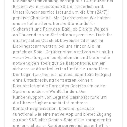
Die Mindesteinzahlung beträgt nur 10 €, außer bei
Bitcoin, wo mindestens 30 € erforderlich sind.
Unser Kundenservice ist rund um die Uhr (24/7)
per Live-Chat und E-Mail () erreichbar. Wir halten
uns an hohe internationale Standards für
Sicherheit und Fairness. Egal, ob Sie die Walzen
an Tausenden von Slots drehen, am Live-Tisch Ihr
strategisches Geschick beweisen oder auf Ihr
Lieblingsteam wetten, bei uns finden Sie Ihr
perfektes Spiel. Darüber hinaus setzen wir uns für
verantwortungsvolles Spielen ein und bieten alle
notwendigen Tools zur Selbstkontrolle, um ein
sicheres und kontrolliertes Umfeld zu schaffen.
Der Login funktioniert nahtlos, damit Sie Ihr Spiel
ohne Unterbrechung fortsetzen können.
Dies bestätigt die Sorge des Casinos um seine
Spieler und deren Wohlbefinden. Der
Kundensupport von Legiano Casino ist rund um
die Uhr verfügbar und bietet mehrere
Kontaktmöglichkeiten. Diese ist genauso
funktional wie eine native App und bietet Zugang
zu über 95% aller Casino-Spiele. Ein kompetenter
und erreichbarer Kundenservice ist essentiell für