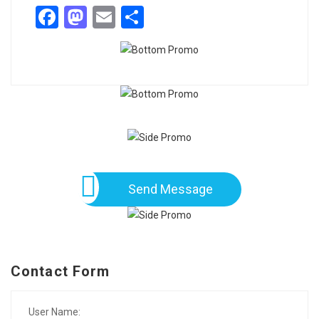
Facebook
Mastodon
Email
Share
Send Message
Contact Form
User Name: