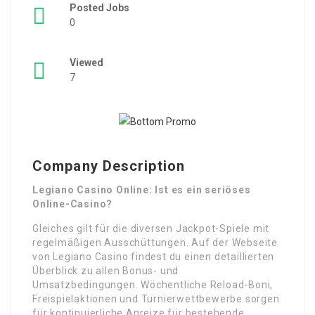
Posted Jobs
0
Viewed
7
Company Description
Legiano Casino Online: Ist es ein seriöses
Online-Casino?
Gleiches gilt für die diversen Jackpot-Spiele mit
regelmäßigen Ausschüttungen. Auf der Webseite
von Legiano Casino findest du einen detaillierten
Überblick zu allen Bonus- und
Umsatzbedingungen. Wöchentliche Reload-Boni,
Freispielaktionen und Turnierwettbewerbe sorgen
für kontinuierliche Anreize für bestehende