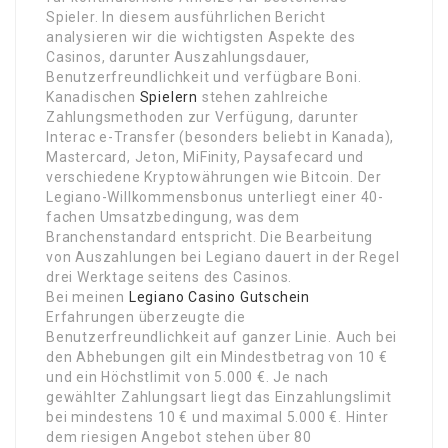
Spieler. In diesem ausführlichen Bericht
analysieren wir die wichtigsten Aspekte des
Casinos, darunter Auszahlungsdauer,
Benutzerfreundlichkeit und verfügbare Boni.
Kanadischen
Spielern
stehen zahlreiche
Zahlungsmethoden zur Verfügung, darunter
Interac e-Transfer (besonders beliebt in Kanada),
Mastercard, Jeton, MiFinity, Paysafecard und
verschiedene Kryptowährungen wie Bitcoin. Der
Legiano-Willkommensbonus unterliegt einer 40-
fachen Umsatzbedingung, was dem
Branchenstandard entspricht. Die Bearbeitung
von Auszahlungen bei Legiano dauert in der Regel
drei Werktage seitens des Casinos.
Bei meinen
Legiano Casino Gutschein
Erfahrungen überzeugte die
Benutzerfreundlichkeit auf ganzer Linie. Auch bei
den Abhebungen gilt ein Mindestbetrag von 10 €
und ein Höchstlimit von 5.000 €. Je nach
gewählter Zahlungsart liegt das Einzahlungslimit
bei mindestens 10 € und maximal 5.000 €. Hinter
dem riesigen Angebot stehen über 80