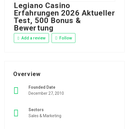
Legiano Casino
Erfahrungen 2026 Aktueller
Test, 500 Bonus &
Bewertung
Add a review
Follow
Overview
Founded Date
December 27, 2010
Sectors
Sales & Marketing