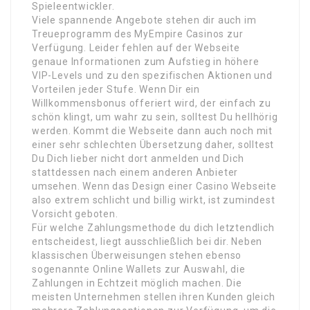
Spieleentwickler.
Viele spannende Angebote stehen dir auch im
Treueprogramm des MyEmpire Casinos zur
Verfügung. Leider fehlen auf der Webseite
genaue Informationen zum Aufstieg in höhere
VIP-Levels und zu den spezifischen Aktionen und
Vorteilen jeder Stufe. Wenn Dir ein
Willkommensbonus offeriert wird, der einfach zu
schön klingt, um wahr zu sein, solltest Du hellhörig
werden. Kommt die Webseite dann auch noch mit
einer sehr schlechten Übersetzung daher, solltest
Du Dich lieber nicht dort anmelden und Dich
stattdessen nach einem anderen Anbieter
umsehen. Wenn das Design einer Casino Webseite
also extrem schlicht und billig wirkt, ist zumindest
Vorsicht geboten.
Für welche Zahlungsmethode du dich letztendlich
entscheidest, liegt ausschließlich bei dir. Neben
klassischen Überweisungen stehen ebenso
sogenannte Online Wallets zur Auswahl, die
Zahlungen in Echtzeit möglich machen. Die
meisten Unternehmen stellen ihren Kunden gleich