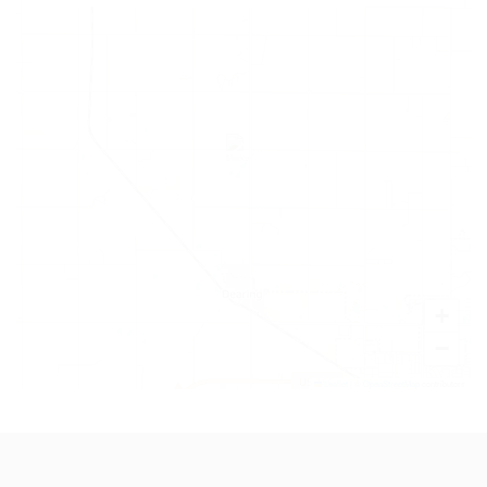
+
−
Leaflet
|
©
OpenStreetMap
contributors