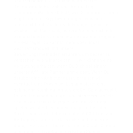
und
freundlich
auf Deutsch beantwortet.
Der maximale Auszahlungsbetrag liegt
standardmäßig bei 5K EUR, was Standard ist, aber
er gilt auch für Kryptowährungen, was uns
überrascht hat. Zu den Belohnungen gehören
wöchentlich Cashback, höhere Abhebungslimits,
personalisierte Bonusangebote sowie ein eigener
VIP-Manager. Du kannst mehr über unser
Geschäftsmodell und unsere
Bewertungsmethoden erfahren, um besser zu
verstehen, wie wir arbeiten. H., wir können eine
Vergütung erhalten, wenn Du Dich bei einem
unserer Affiliate Partner anmeldest. Wenn Du
darüber einen Anbieter nutzt, erhalten wir
eventuell eine Provision. Legiano bietet eine
gelungene Kombination aus großer Spielauswahl,
fairen Bonusbedingungen und
sicherem
Umfeld.
Egal ob du Freispiele jagen oder mit Strategie
spielen willst – hier findest du garantiert dein
Spiel. Insgesamt stehen dir über 6.000 Titel zur
Verfügung, darunter klassische und moderne
Slots, Live-Dealer-Tische, schnelle Crash-Games
und mehr. Im Live-Casino erhalten Spieler