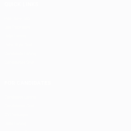
QUICK LINKS
Post New Job
Job Packages
Jobs Listing
Jobs Style Grid
Candidate Listing
Candidates Grid
FOR CANDIDATES
Candidate Listing
Candidates Grid
CV Packages
Jobs Listing