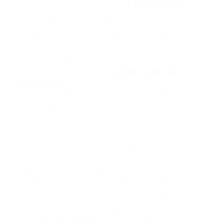
Ein wesentlicher Aspekt jedes
Bonusangebots
sind natürlich die dazugehörigen Bedingungen,
bei denen der Teufel bekanntlich oft im Detail
steckt. Einige Freispiele oder kleine Guthaben
könnten gerade den Anreiz bieten, den man
braucht, um sich in die spannenden Welten der
Slots und Tischspiele zu stürzen. Diese
Bonusstruktur zeigt, dass
Legiano Casino VIP
Programm
auf seine Spieler achtet und immer
daran interessiert ist, das Spielerlebnis auch in
schweren Zeiten positiv zu gestalten. Neben dem
Casino-Willkommensbonus stehen 100% bis zu
200 Euro für die Sportwette zur Verfügung. Seit
2013 ist er als Finanzberater in der Gambling-
Industrie tätig und testete früh Blockchain-
Integrationen für sichere Transaktionen.
Als ich Legiano Casino besuchte, stellte ich sicher,
dass ich das beeindruckende Bonusangebot voll
ausnutzen konnte. Auf der Website finden Sie alle
notwendigen Informationen darüber, wie Sie
einen Willkommensbonus erhalten und wie Sie ihn
nutzen können. Zudem mangelt es den
Bonusangeboten an Exklusivität, da ähnliche