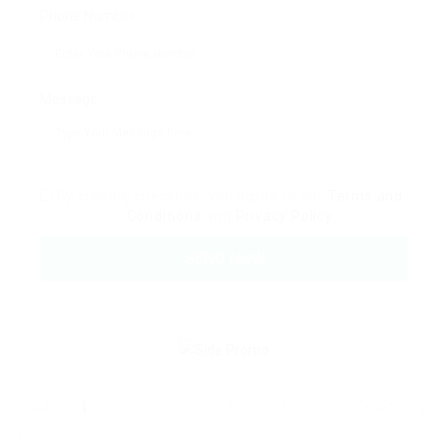
Phone Number:
Message:
By clicking checkbox, you agree to our
Terms and
Conditions
and
Privacy Policy