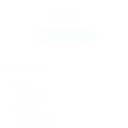
Send Message
Contact Form
User Name:
Email Address: