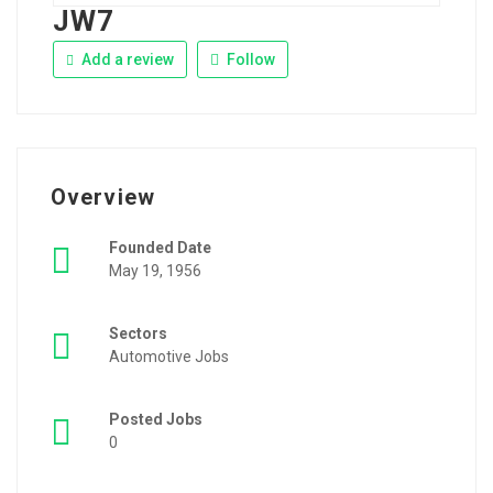
JW7
Add a review
Follow
Overview
Founded Date
May 19, 1956
Sectors
Automotive Jobs
Posted Jobs
0