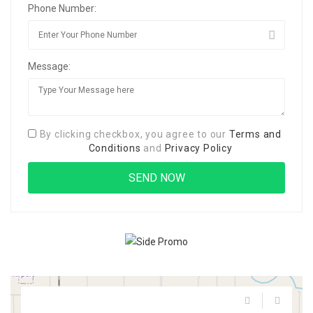
Phone Number:
Message:
By clicking checkbox, you agree to our
Terms and
Conditions
and
Privacy Policy