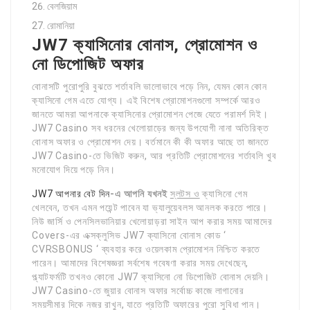
বেলজিয়াম
রোমানিয়া
JW7 ক্যাসিনোর বোনাস, প্রোমোশন ও
নো ডিপোজিট অফার
বোনাসটি পুরোপুরি বুঝতে শর্তাবলি ভালোভাবে পড়ে নিন, যেমন কোন কোন
ক্যাসিনো গেম এতে যোগ্য। এই বিশেষ প্রোমোশনগুলো সম্পর্কে আরও
জানতে আমরা আপনাকে ক্যাসিনোর প্রোমোশন পেজে যেতে পরামর্শ দিই।
JW7 Casino সব ধরনের খেলোয়াড়ের জন্য উপযোগী নানা অতিরিক্ত
বোনাস অফার ও প্রোমোশন দেয়। বর্তমানে কী কী অফার আছে তা জানতে
JW7 Casino-তে ভিজিট করুন, আর প্রতিটি প্রোমোশনের শর্তাবলি খুব
মনোযোগ দিয়ে পড়ে নিন।
JW7 আপনার বেট দিন
-এ আপনি যখনই
স্লটস ও
ক্যাসিনো গেম
খেলবেন, তখন এমন পয়েন্ট পাবেন যা ভ্যালুয়েবলস আনলক করতে পারে।
নিউ জার্সি ও পেনসিলভানিয়ার খেলোয়াড়রা সাইন আপ করার সময় আমাদের
Covers-এর এক্সক্লুসিভ JW7 ক্যাসিনো বোনাস কোড ‘
CVRSBONUS ‘ ব্যবহার করে ওয়েলকাম প্রোমোশন নিশ্চিত করতে
পারেন। আমাদের বিশেষজ্ঞরা সর্বশেষ গবেষণা করার সময় দেখেছেন,
প্ল্যাটফর্মটি তখনও কোনো JW7 ক্যাসিনো নো ডিপোজিট বোনাস দেয়নি।
JW7 Casino-তে জুয়ার বোনাস অফার সর্বোচ্চ কাজে লাগানোর
সময়সীমার দিকে নজর রাখুন, যাতে প্রতিটি অফারের পুরো সুবিধা পান।