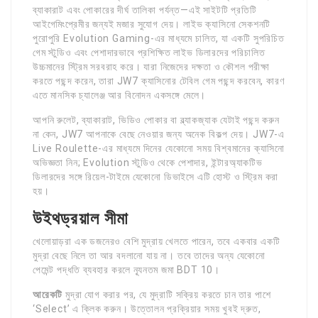
ব্যাকারাট এবং পোকারের দীর্ঘ তালিকা পর্যন্ত—এই সাইটটি প্রতিটি
আইগেমিংপ্রেমীর জন্যই মজার সুযোগ দেয়। লাইভ ক্যাসিনো সেকশনটি
পুরোপুরি Evolution Gaming-এর মাধ্যমে চালিত, যা একটি সুপরিচিত
গেম স্টুডিও এবং পেশাদারভাবে প্রশিক্ষিত লাইভ ডিলারদের পরিচালিত
উচ্চমানের স্ট্রিম সরবরাহ করে। যারা নিজেদের দক্ষতা ও কৌশল পরীক্ষা
করতে পছন্দ করেন, তারা JW7 ক্যাসিনোর টেবিল গেম পছন্দ করবেন, কারণ
এতে মানসিক চ্যালেঞ্জ আর বিনোদন একসঙ্গে মেলে।
আপনি রুলেট, ব্যাকারাট, ভিডিও পোকার বা ব্ল্যাকজ্যাক যেটাই পছন্দ করুন
না কেন, JW7 আপনাকে বেছে নেওয়ার জন্য অনেক বিকল্প দেয়। JW7-এ
Live Roulette-এর মাধ্যমে দিনের যেকোনো সময় বিশ্বমানের ক্যাসিনো
অভিজ্ঞতা নিন; Evolution স্টুডিও থেকে পেশাদার, ইন্টারঅ্যাকটিভ
ডিলারদের সঙ্গে রিয়েল-টাইমে যেকোনো ডিভাইসে এটি হোস্ট ও স্ট্রিম করা
হয়।
উইথড্রয়াল সীমা
খেলোয়াড়রা এক ডজনেরও বেশি মুদ্রায় খেলতে পারেন, তবে একবার একটি
মুদ্রা বেছে নিলে তা আর বদলানো যায় না। তবে তাদের অন্য যেকোনো
পেমেন্ট পদ্ধতি ব্যবহার করলে ন্যূনতম জমা BDT 10।
আরেকটি
মুদ্রা যোগ করার পর, যে মুদ্রাটি সক্রিয় করতে চান তার পাশে
‘Select’ এ ক্লিক করুন। উত্তোলন প্রক্রিয়ার সময় খুবই দ্রুত,